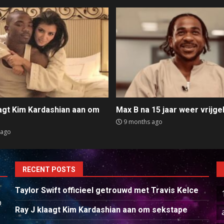
aagt Kim Kardashian aan om
Max B na 15 jaar weer vrijge
e
9 months ago
 ago
RECENT POSTS
Taylor Swift officieel getrouwd met Travis Kelce
p
Ray J klaagt Kim Kardashian aan om sekstape