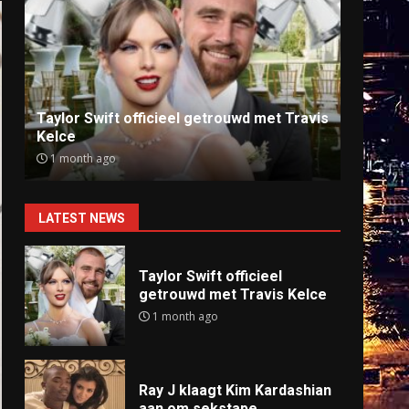
Ray J klaagt Kim Kardashian aan om
Anti
sekstape
offlin
9 months ago
9 mo
LATEST NEWS
Taylor Swift officieel
getrouwd met Travis Kelce
1 month ago
Ray J klaagt Kim Kardashian
aan om sekstape