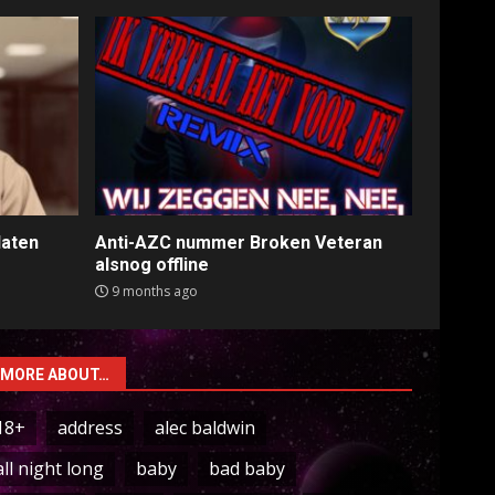
laten
Anti-AZC nummer Broken Veteran
alsnog offline
9 months ago
MORE ABOUT…
18+
address
alec baldwin
all night long
baby
bad baby