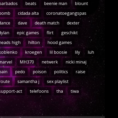
barbados
beats
beenie man
blount
bomb
cidada alta
coronatoegangspas
dance
dave
death match
dexter
dylan
epic games
flirt
geschikt
heads high
hilton
hood games
koblenko
kroegen
lil boosie
lily
luh
marvel
MH370
netwerk
nicki minaj
pain
pedo
poison
politics
raise
route
samantha j
sex playlist
support-act
telefoons
tha
tiwa