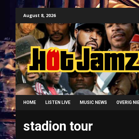
Skip
August 8, 2026
to
content
HOME
LISTEN LIVE
MUSIC NEWS
OVERIG N
stadion tour