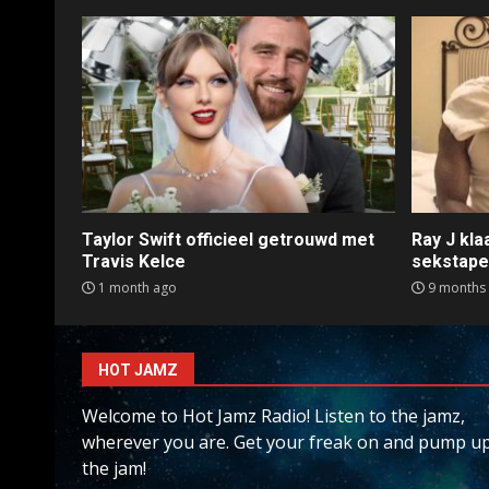
Taylor Swift officieel getrouwd met
Ray J kl
Travis Kelce
sekstap
1 month ago
9 months
HOT JAMZ
Welcome to Hot Jamz Radio! Listen to the jamz,
wherever you are. Get your freak on and pump u
the jam!