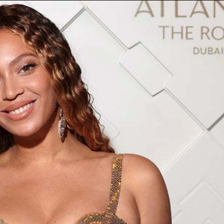
Taylor Swift officieel getrouwd met Travis
Kelce
1 month ago