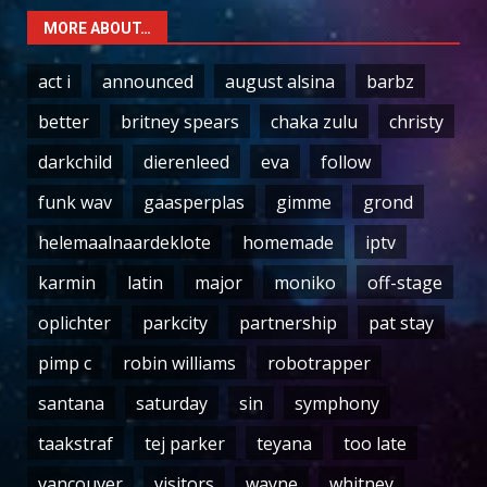
MORE ABOUT…
act i
announced
august alsina
barbz
better
britney spears
chaka zulu
christy
darkchild
dierenleed
eva
follow
funk wav
gaasperplas
gimme
grond
helemaalnaardeklote
homemade
iptv
karmin
latin
major
moniko
off-stage
oplichter
parkcity
partnership
pat stay
pimp c
robin williams
robotrapper
santana
saturday
sin
symphony
taakstraf
tej parker
teyana
too late
vancouver
visitors
wayne
whitney