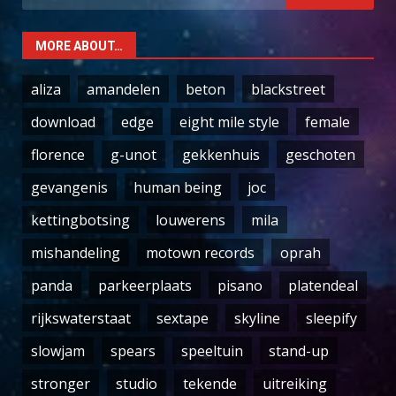
for:
MORE ABOUT…
aliza
amandelen
beton
blackstreet
download
edge
eight mile style
female
florence
g-unot
gekkenhuis
geschoten
gevangenis
human being
joc
kettingbotsing
louwerens
mila
mishandeling
motown records
oprah
panda
parkeerplaats
pisano
platendeal
rijkswaterstaat
sextape
skyline
sleepify
slowjam
spears
speeltuin
stand-up
stronger
studio
tekende
uitreiking