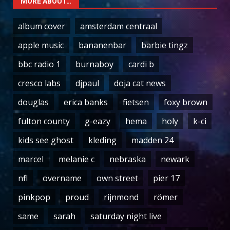
MORE ABOUT…
album cover
amsterdam centraal
apple music
bananenbar
barbie tingz
bbc radio 1
burnaboy
cardi b
cresco labs
djpaul
doja cat news
douglas
erica banks
fietsen
foxy brown
fulton county
g-eazy
hema
holy
k-ci
kids see ghost
kleding
madden 24
marcel
melanie c
nebraska
newark
nfl
overname
own street
pier 17
pinkpop
proud
rijnmond
römer
same
sarah
saturday night live