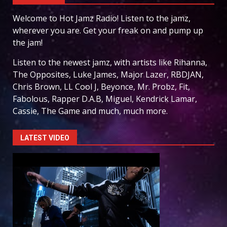
Welcome to Hot Jamz Radio! Listen to the jamz,
wherever you are. Get your freak on and pump up
the jam!
Listen to the newest jamz, with artists like Rihanna,
The Opposites, Luke James, Major Lazer, RBDJAN,
Chris Brown, LL Cool J, Beyonce, Mr. Probz, Fit,
Fabolous, Rapper D.A.B, Miguel, Kendrick Lamar,
Cassie, The Game and much, much more.
LATEST VIDEO