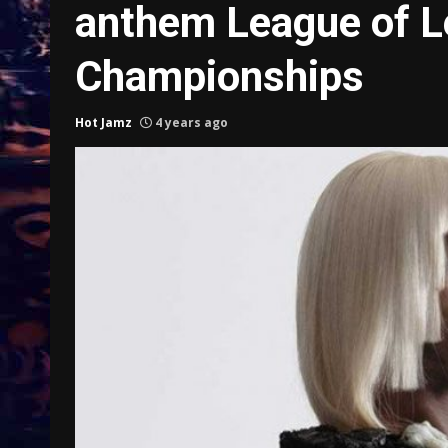
anthem League of L
Championships
Hot Jamz
4 years ago
Treinkaartjes worden duurder,
abonnementen verdwijnen
9 months ago