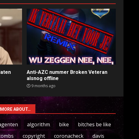
laten
Anti-AZC nummer Broken Veteran
alsnog offline
9 months ago
MORE ABOUT…
agenten
algorithm
bike
bitches be like
combs
copyright
coronacheck
davis