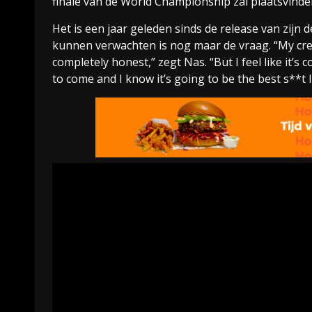
finale van de World Championship zal plaatsvinde
Het is een jaar geleden sinds de release van zij
kunnen verwachten is nog maar de vraag. “My creat
completely honest,” zegt Nas. “But I feel like it’s
to come and I know it’s going to be the best s**t I