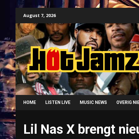
Skip
August 7, 2026
to
content
HOME
LISTEN LIVE
MUSIC NEWS
OVERIG N
Lil Nas X brengt nie