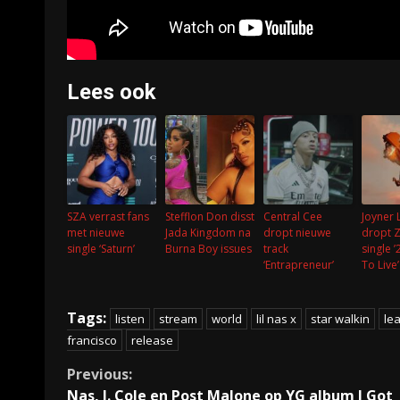
Lees ook
SZA verrast fans
Stefflon Don disst
Central Cee
Joyner 
met nieuwe
Jada Kingdom na
dropt nieuwe
dropt 
single ‘Saturn’
Burna Boy issues
track
single 
‘Entrapreneur’
To Live’
Tags:
listen
stream
world
lil nas x
star walkin
le
francisco
release
Continue
Previous:
Nas, J. Cole en Post Malone op YG album I Got