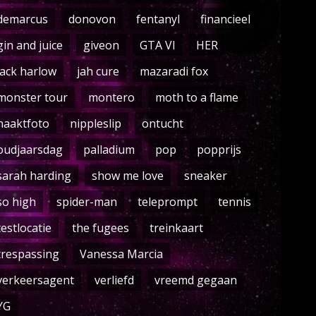
demarcus
donovon
fentanyl
financieel
gin and juice
giveon
GTA VI
HER
jack harlow
jah cure
mazaradi fox
monster tour
montero
moth to a flame
naaktfoto
nippleslip
ontucht
oudjaarsdag
palladium
pop
popprijs
sarah harding
show me love
sneaker
so high
spider-man
teleprompt
tennis
testlocatie
the fugees
treinkaart
trespassing
Vanessa Marcia
verkeersagent
verliefd
vreemd gegaan
YG