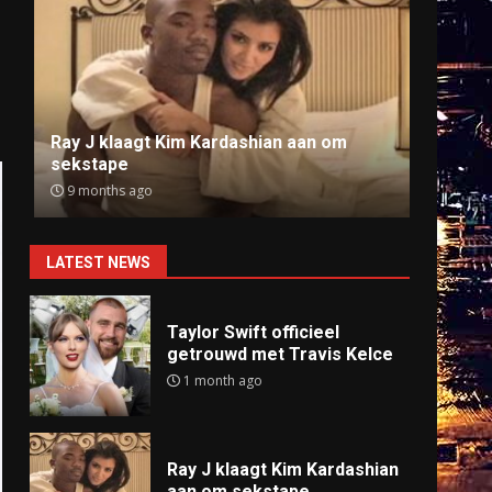
Ray J klaagt Kim Kardashian aan om
Anti
sekstape
offlin
9 months ago
9 mo
LATEST NEWS
Taylor Swift officieel
getrouwd met Travis Kelce
1 month ago
Ray J klaagt Kim Kardashian
aan om sekstape