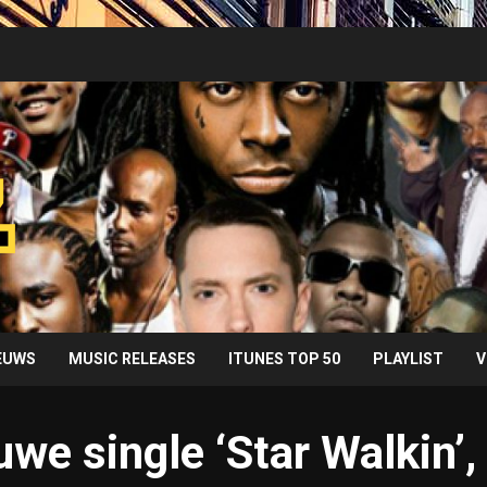
IEUWS
MUSIC RELEASES
ITUNES TOP 50
PLAYLIST
V
uwe single ‘Star Walkin’,