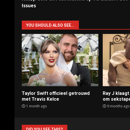
Reading
Issues
YOU SHOULD ALSO SEE...
Taylor Swift officieel getrouwd
Ray J klaag
met Travis Kelce
om sekstap
1 month ago
9 months ago
DID YOU SEE THIS?