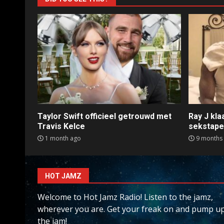
Taylor Swift officieel getrouwd met
Ray J kl
Travis Kelce
sekstap
1 month ago
9 months
HOT JAMZ
Welcome to Hot Jamz Radio! Listen to the jamz,
wherever you are. Get your freak on and pump u
the jam!