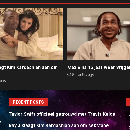
aagt Kim Kardashian aan om
Max B na 15 jaar weer vrijge
e
9 months ago
 ago
RECENT POSTS
Taylor Swift officieel getrouwd met Travis Kelce
p
Ray J klaagt Kim Kardashian aan om sekstape