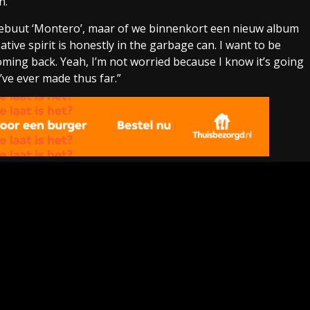
n.
n debuut ‘Montero’, maar of we binnenkort een nieuw album
ive spirit is honestly in the garbage can. I want to be
 coming back. Yeah, I’m not worried because I know it’s going
’ve ever made thus far.”