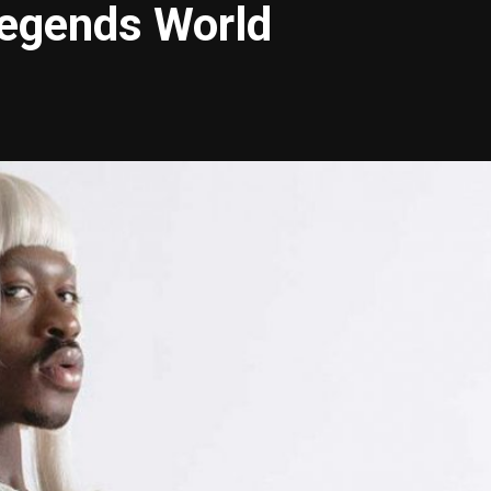
egends World
Taylor Swift officieel getrouwd met Travis
Kelce
1 month ago