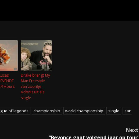
Lucas
Drake brengt My
ZEVENDE
Man Freestyle
’24 Hours
van zoontje
Adonis uit als
single
ague of legends
championship
world championship
single
san
Next
“Beyonce gaat volgend jaar op tour