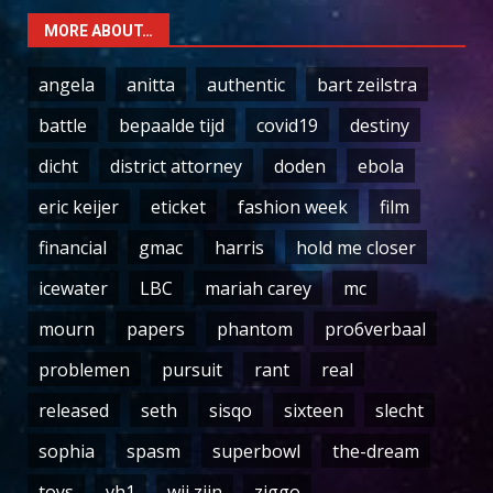
MORE ABOUT…
angela
anitta
authentic
bart zeilstra
battle
bepaalde tijd
covid19
destiny
dicht
district attorney
doden
ebola
eric keijer
eticket
fashion week
film
financial
gmac
harris
hold me closer
icewater
LBC
mariah carey
mc
mourn
papers
phantom
pro6verbaal
problemen
pursuit
rant
real
released
seth
sisqo
sixteen
slecht
sophia
spasm
superbowl
the-dream
toys
vh1
wij zijn
ziggo