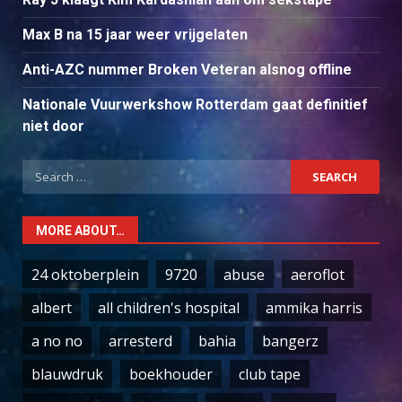
Max B na 15 jaar weer vrijgelaten
Anti-AZC nummer Broken Veteran alsnog offline
Nationale Vuurwerkshow Rotterdam gaat definitief
niet door
Search
for:
MORE ABOUT…
24 oktoberplein
9720
abuse
aeroflot
albert
all children's hospital
ammika harris
a no no
arresterd
bahia
bangerz
blauwdruk
boekhouder
club tape