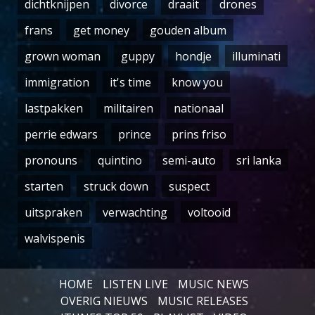
dichtknijpen
divorce
draait
drones
frans
get money
gouden album
grown woman
guppy
hondje
illuminati
immigration
it's time
know you
lastpakken
militairen
nationaal
perrie edwars
prince
prins friso
pronouns
quintino
semi-auto
sri lanka
starten
struck down
suspect
uitspraken
verwachting
voltooid
walvispenis
HOME
LISTEN LIVE
MUSIC NEWS
OVERIG NIEUWS
MUSIC RELEASES