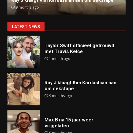
Ray J klaagt Kim Kardashian aan om sekstape
9 months ago
LATEST NEWS
Taylor Swift officieel getrouwd
met Travis Kelce
1 month ago
Ray J klaagt Kim Kardashian aan
om sekstape
9 months ago
Max B na 15 jaar weer
vrijgelaten
9 months ago