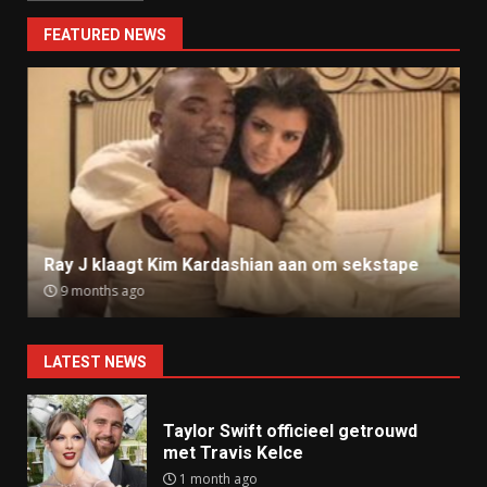
FEATURED NEWS
Ray J klaagt Kim Kardashian aan om sekstape
9 months ago
LATEST NEWS
Taylor Swift officieel getrouwd
met Travis Kelce
1 month ago