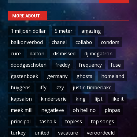
for:
MORE ABOUT…
1 miljoen dollar
5 meter
amazing
balkonverbod
chanel
collabo
condom
cure
dalton
dismissed
dj megatron
doodgeschoten
freddy
frequency
fuse
gastenboek
germany
ghosts
homeland
huygens
iffy
izzy
justin timberlake
kapsalon
kinderserie
king
lijst
like it
meek mill
negatieve
oh hell no
pinpas
principal
tasha k
topless
top songs
turkey
united
vacature
veroordeeld