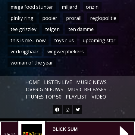
mega food stunter
miljard
onzin
pinky ring
pooier
prorail
regiopolitie
tee grizzley
teigen
ten damme
this is me... now
toys r us
upcoming star
verkrijgbaar
wegwerpbekers
woman of the year
HOME
LISTEN LIVE
MUSIC NEWS
OVERIG NIEUWS
MUSIC RELEASES
ITUNES TOP 50
PLAYLIST
VIDEO
Facebook
Instagram
Twitter
Copyright © All rights reserved.
|
BLICK SUM