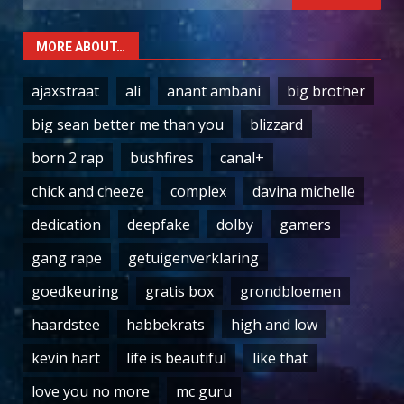
for:
MORE ABOUT…
ajaxstraat
ali
anant ambani
big brother
big sean better me than you
blizzard
born 2 rap
bushfires
canal+
chick and cheeze
complex
davina michelle
dedication
deepfake
dolby
gamers
gang rape
getuigenverklaring
goedkeuring
gratis box
grondbloemen
haardstee
habbekrats
high and low
kevin hart
life is beautiful
like that
love you no more
mc guru