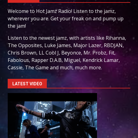
Welcome to Hot Jamz Radio! Listen to the jamz,
wherever you are. Get your freak on and pump up
the jam!
Listen to the newest jamz, with artists like Rihanna,
The Opposites, Luke James, Major Lazer, RBDJAN,
Chris Brown, LL Cool J, Beyonce, Mr. Probz, Fit,
Fabolous, Rapper D.A.B, Miguel, Kendrick Lamar,
Cassie, The Game and much, much more.
LATEST VIDEO