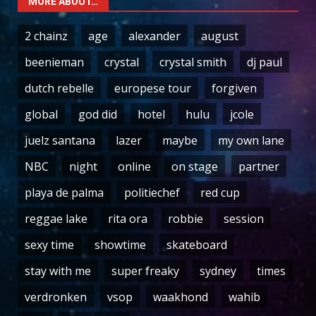
MORE ABOUT…
2 chainz
age
alexander
august
beenieman
crystal
crystal smith
dj paul
dutch rebelle
europese tour
forgiven
global
god did
hotel
hulu
jcole
juelz santana
lazer
maybe
my own lane
NBC
night
online
on stage
partner
playa de palma
politiechef
red cup
reggae lake
rita ora
robbie
session
sexy time
showtime
skateboard
stay with me
super freaky
sydney
times
verdronken
vsop
waakhond
wahib