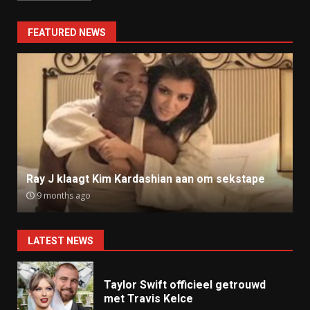
FEATURED NEWS
Ray J klaagt Kim Kardashian aan om sekstape
9 months ago
LATEST NEWS
Taylor Swift officieel getrouwd
met Travis Kelce