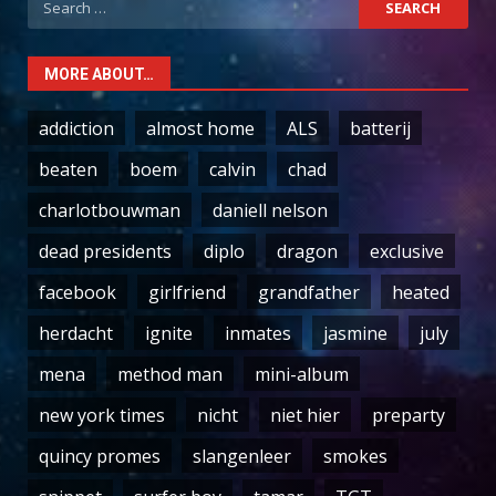
for:
MORE ABOUT…
addiction
almost home
ALS
batterij
beaten
boem
calvin
chad
charlotbouwman
daniell nelson
dead presidents
diplo
dragon
exclusive
facebook
girlfriend
grandfather
heated
herdacht
ignite
inmates
jasmine
july
mena
method man
mini-album
new york times
nicht
niet hier
preparty
quincy promes
slangenleer
smokes