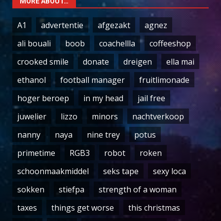
MORE ABOUT…
A1
advertentie
afgezakt
agnez
ali bouali
boob
coachellla
coffeeshop
crooked smile
donate
dreigen
ella mai
ethanol
football manager
fruitlimonade
hoger beroep
in my head
jail free
juwelier
lizzo
minors
nachtverkoop
nanny
naya
nine trey
potus
primetime
RGB3
robot
roken
schoonmaakmiddel
seks tape
sexy loca
sokken
stiefpa
strength of a woman
taxes
things get worse
this christmas