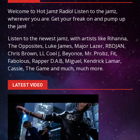
Welcome to Hot Jamz Radio! Listen to the jamz,
wherever you are. Get your freak on and pump up
the jam!
Listen to the newest jamz, with artists like Rihanna,
The Opposites, Luke James, Major Lazer, RBDJAN,
Chris Brown, LL Cool J, Beyonce, Mr. Probz, Fit,
Fabolous, Rapper D.A.B, Miguel, Kendrick Lamar,
Cassie, The Game and much, much more.
LATEST VIDEO