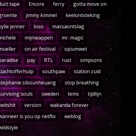
duct tape
Encore
ferry
gotta move on
groente
jimmy kimmel
keelontsteking
kylie jenner
loso
massaontslag
michele
mijnieappen
mr. magic
mueller
on air festival
opiumwet
paradise
pay
RTL
rust
simpsons
slachtofferhulp
southpaw
station zuid
stephanie sibounheuang
stop breathing
surviving souls
sweden
tems
tijdlijn
twitshit
version
wakanda forever
wanneer is you op netflix
weblog
wildstyle