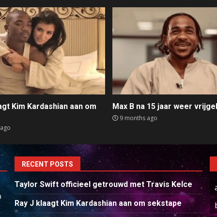
aagt Kim Kardashian aan om
Max B na 15 jaar weer vrijge
e
9 months ago
 ago
RECENT POSTS
Taylor Swift officieel getrouwd met Travis Kelce
p
Ray J klaagt Kim Kardashian aan om sekstape