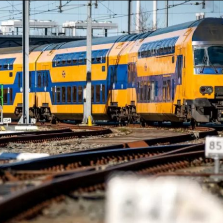
Taylor Swift officieel getrouwd met Travis
Kelce
1 month ago