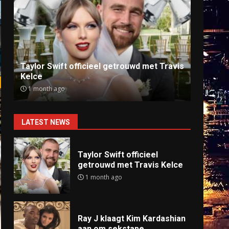
Ray J klaagt Kim Kardashian aan om
Anti
sekstape
offlin
9 months ago
9 mo
LATEST NEWS
Taylor Swift officieel
getrouwd met Travis Kelce
1 month ago
Ray J klaagt Kim Kardashian
aan om sekstape