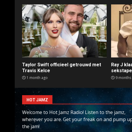
Taylor Swift officieel getrouwd met
Ray J kl
Travis Kelce
sekstap
1 month ago
9 months
HOT JAMZ
Welcome to Hot Jamz Radio! Listen to the jamz,
wherever you are. Get your freak on and pump u
the jam!