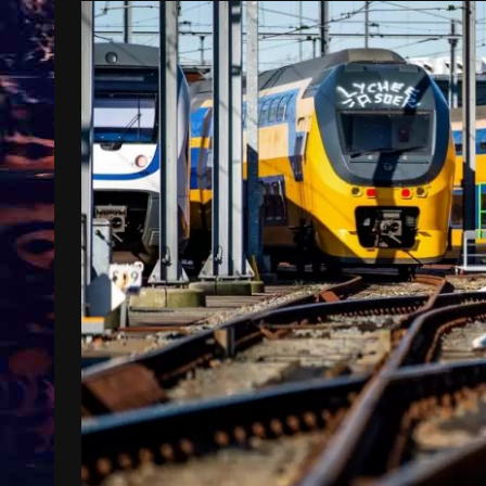
Treinkaartjes worden duurder,
abonnementen verdwijnen
9 months ago