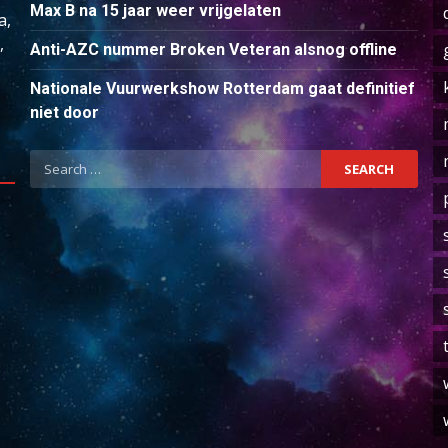
Max B na 15 jaar weer vrijgelaten
a,
,
Anti-AZC nummer Broken Veteran alsnog offline
Nationale Vuurwerkshow Rotterdam gaat definitief
niet door
Search
for: