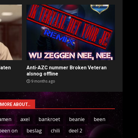
laten
Anti-AZC nummer Broken Veteran
alsnog offline
9 months ago
MORE ABOUT…
amen
axel
bankroet
beanie
been
been on
beslag
chili
deel 2