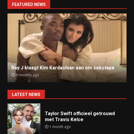
FEATURED NEWS
Ray J klaagt Kim Kardashian aan om sekstape
9 months ago
LATEST NEWS
Taylor Swift officieel getrouwd
met Travis Kelce
1 month ago