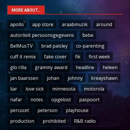
MORE ABOUT…
apollo
app store
araabmuzik
around
autoriteit persoonsgegevens
bebe
BelMusTV
brad paisley
co-parenting
cuff it remix
fake cover
fik
first week
glo rilla
grammy award
headline
heleen
jan baarssen
johan
johnny
kreayshawn
liar
love sick
minnesota
motorola
nafar
notes
opgelost
paspoort
percocet
peterson
playhouse
production
prohibited
R&B radio