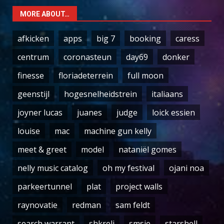
MORE ABOUT…
afkicken
apps
big 7
booking
caress
centrum
coronasteun
day69
donker
finesse
floriadeterrein
full moon
geenstijl
hogesnelheidstrein
italiaans
joyner lucas
juanes
judge
loick essien
louise
mac
machine gun kelly
meet & greet
model
nataniël gomes
nelly music catalog
oh my festival
ojani noa
parkeertunnel
plat
project walls
raynovatie
redman
sam feldt
search warrant
shkreli
smsje
starshell