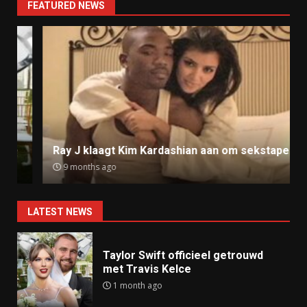
FEATURED NEWS
Ray J klaagt Kim Kardashian aan om sekstape
9 months ago
LATEST NEWS
Taylor Swift officieel getrouwd
met Travis Kelce
1 month ago