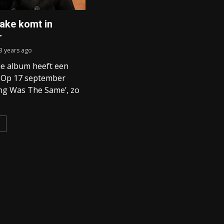
ake komt in
r
3 years ago
de album heeft een
! Op 17 september
ng Was The Same’, zo