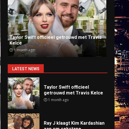
Ray J klaagt Kim Kardashian aan om
Anti
sekstape
offlin
9 months ago
9 mo
LATEST NEWS
Taylor Swift officieel
getrouwd met Travis Kelce
1 month ago
Ray J klaagt Kim Kardashian
aan om sekstape