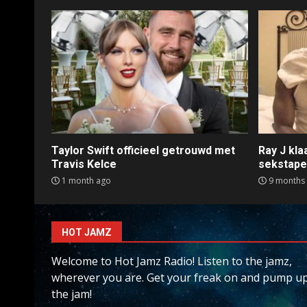
Taylor Swift officieel getrouwd met
Ray J kl
Travis Kelce
sekstap
1 month ago
9 months
HOT JAMZ
Welcome to Hot Jamz Radio! Listen to the jamz,
wherever you are. Get your freak on and pump u
the jam!