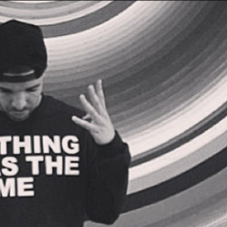
Taylor Swift officieel getrouwd met Travis
Kelce
1 month ago