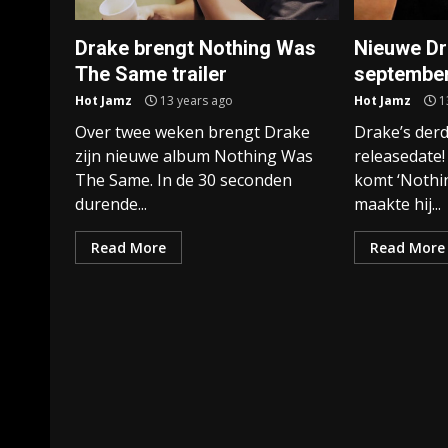
Drake brengt Nothing Was
Nieuwe Dr
The Same trailer
septembe
Hot Jamz
13 years ago
Hot Jamz
1
Over twee weken brengt Drake
Drake’s der
zijn nieuwe album Nothing Was
releasedate
The Same. In de 30 seconden
komt ‘Nothi
durende...
maakte hij...
Read More
Read More