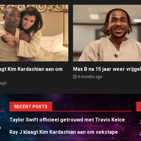
aagt Kim Kardashian aan om
Max B na 15 jaar weer vrijge
e
9 months ago
 ago
RECENT POSTS
Taylor Swift officieel getrouwd met Travis Kelce
p
Ray J klaagt Kim Kardashian aan om sekstape