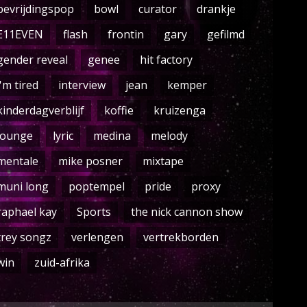
bevrijdingspop
bowl
curator
drankje
E11EVEN
flash
frontin
gary
gefilmd
gender reveal
genee
hit factory
i'm tired
interview
jean
kemper
kinderdagverblijf
koffie
kruizenga
lounge
lyric
medina
melody
mentale
mike posner
mixtape
muni long
poptempel
pride
proxy
raphael kay
Sports
the nick cannon show
trey songz
verlengen
vertrekborden
win
zuid-afrika