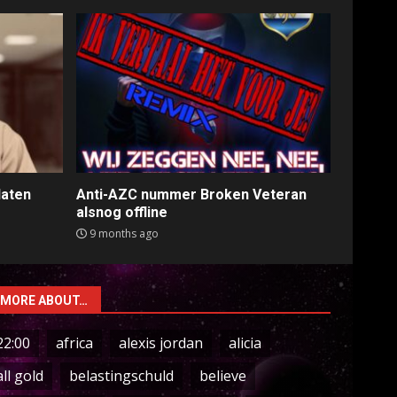
laten
Anti-AZC nummer Broken Veteran
alsnog offline
9 months ago
MORE ABOUT…
22:00
africa
alexis jordan
alicia
all gold
belastingschuld
believe