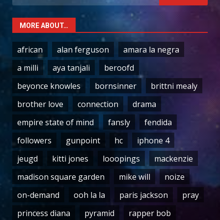
for:
MORE ABOUT…
african
alan ferguson
amara la negra
a milli
aya tanjali
beroofd
beyonce knowles
bornsinner
brittni mealy
brother love
connection
drama
empire state of mind
fansly
fendida
followers
gunpoint
hc
iphone 4
jeugd
kitti jones
looopings
mackenzie
madison square garden
mike will
noize
on-demand
ooh la la
paris jackson
pray
princess diana
pyramid
rapper bob