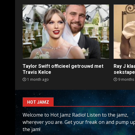
Taylor Swift officieel getrouwd met
Ray J kl
Travis Kelce
sekstap
1 month ago
9 months
HOT JAMZ
Welcome to Hot Jamz Radio! Listen to the jamz,
wherever you are. Get your freak on and pump u
the jam!