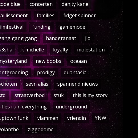
code blue
concerten
danity kane
faillissement
families
fidget spinner
filmfestival
funding
gamemode
gang gang gang
handgranaat
jlo
k3sha
k michelle
loyalty
molestation
mysteryland
new boobs
oceaan
ontgroening
prodigy
quantasia
schoten
sevn alias
spannend nieuws
std
straatverbod
stuk
this is my story
titles ruin everything
underground
uptown funk
vlammen
vriendin
YNW
yolanthe
ziggodome