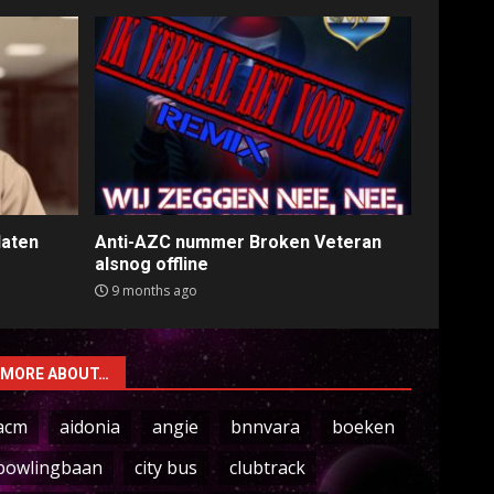
laten
Anti-AZC nummer Broken Veteran
alsnog offline
9 months ago
MORE ABOUT…
acm
aidonia
angie
bnnvara
boeken
bowlingbaan
city bus
clubtrack