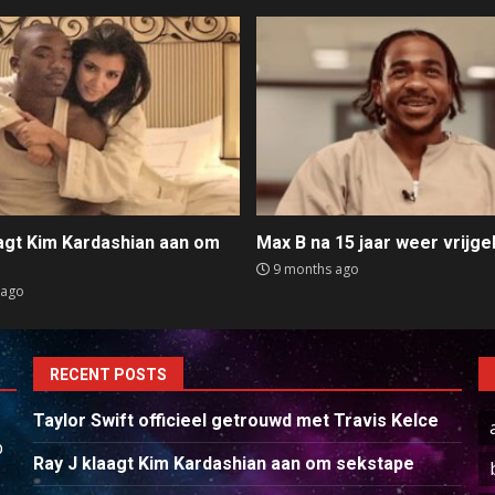
aagt Kim Kardashian aan om
Max B na 15 jaar weer vrijge
e
9 months ago
 ago
RECENT POSTS
Taylor Swift officieel getrouwd met Travis Kelce
p
Ray J klaagt Kim Kardashian aan om sekstape