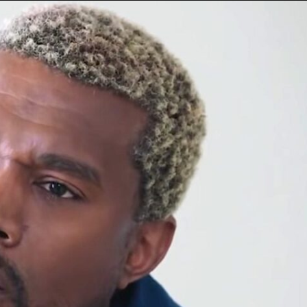
Taylor Swift officieel getrouwd met Travis
Kelce
1 month ago