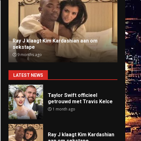
Ray J klaagt Kim Kardashian aan om
Anti
sekstape
offlin
9 months ago
9 mo
LATEST NEWS
Taylor Swift officieel
getrouwd met Travis Kelce
1 month ago
Ray J klaagt Kim Kardashian
aan om sekstape