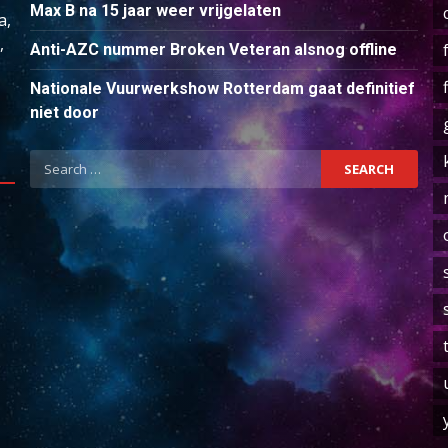
Max B na 15 jaar weer vrijgelaten
a,
,
Anti-AZC nummer Broken Veteran alsnog offline
Nationale Vuurwerkshow Rotterdam gaat definitief
niet door
Search
for: