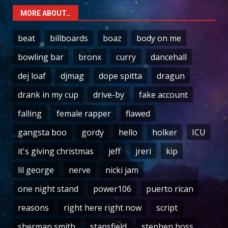
MORE ABOUT…
beat
billboards
boaz
body on me
bowling bar
bronx
curry
dancehall
dej loaf
djmag
dope spitta
dragun
drank in my cup
drive-by
fake account
falling
female rapper
flawed
gangsta boo
gordy
hello
holker
ICU
it's giving christmas
jeff
jreri
kip
lil george
nerve
nicki jam
one night stand
power106
puerto rican
reasons
right here right now
script
sherman smith
stansfield
stephen boss