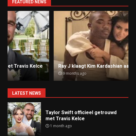
FEATURED NEWS
Ray J klaagt Kim Kardashian aan om sekstape
9 months ago
LATEST NEWS
Taylor Swift officieel getrouwd
met Travis Kelce
1 month ago