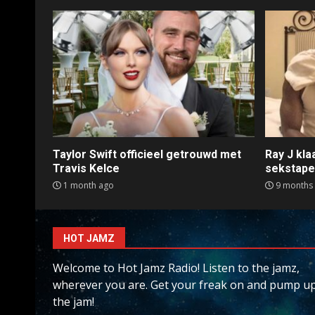
Taylor Swift officieel getrouwd met
Ray J kl
Travis Kelce
sekstap
1 month ago
9 months
HOT JAMZ
Welcome to Hot Jamz Radio! Listen to the jamz,
wherever you are. Get your freak on and pump u
the jam!