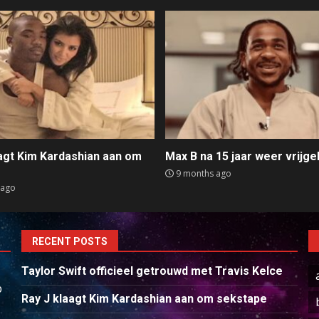
aagt Kim Kardashian aan om
Max B na 15 jaar weer vrijge
e
9 months ago
 ago
RECENT POSTS
Taylor Swift officieel getrouwd met Travis Kelce
p
Ray J klaagt Kim Kardashian aan om sekstape