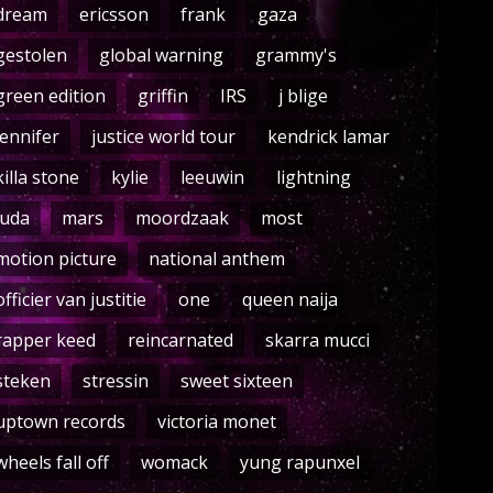
dream
ericsson
frank
gaza
gestolen
global warning
grammy's
green edition
griffin
IRS
j blige
jennifer
justice world tour
kendrick lamar
killa stone
kylie
leeuwin
lightning
luda
mars
moordzaak
most
motion picture
national anthem
officier van justitie
one
queen naija
rapper keed
reincarnated
skarra mucci
steken
stressin
sweet sixteen
uptown records
victoria monet
wheels fall off
womack
yung rapunxel