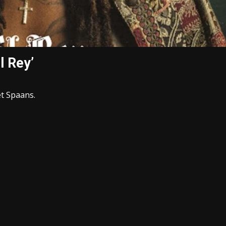
l Rey’
t Spaans.