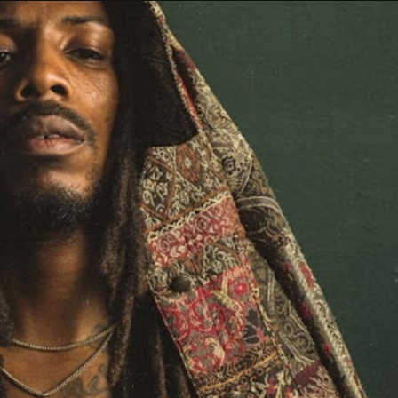
Taylor Swift officieel getrouwd met Travis
Kelce
1 month ago