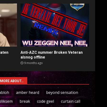
laten
Anti-AZC nummer Broken Veteran
alsnog offline
9 months ago
MORE ABOUT…
abloh
amber heard
beyond sensation
bliksem
break
code geel
curtain call