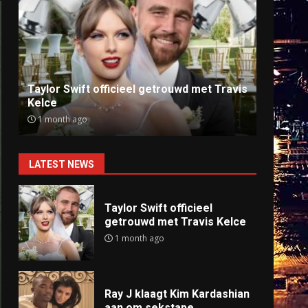
Ray J klaagt Kim Kardashian aan om
Anti
sekstape
offlin
9 months ago
9 mo
LATEST NEWS
Taylor Swift officieel
getrouwd met Travis Kelce
1 month ago
Ray J klaagt Kim Kardashian
aan om sekstape