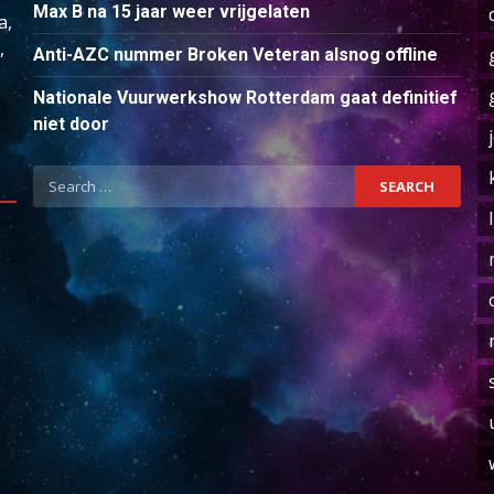
Max B na 15 jaar weer vrijgelaten
a,
,
Anti-AZC nummer Broken Veteran alsnog offline
Nationale Vuurwerkshow Rotterdam gaat definitief
niet door
Search
for: