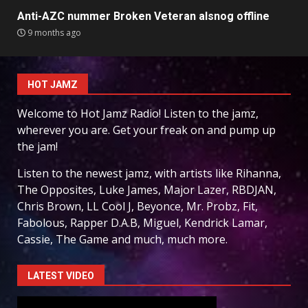
Anti-AZC nummer Broken Veteran alsnog offline
9 months ago
HOT JAMZ
Welcome to Hot Jamz Radio! Listen to the jamz,
wherever you are. Get your freak on and pump up
the jam!
Listen to the newest jamz, with artists like Rihanna,
The Opposites, Luke James, Major Lazer, RBDJAN,
Chris Brown, LL Cool J, Beyonce, Mr. Probz, Fit,
Fabolous, Rapper D.A.B, Miguel, Kendrick Lamar,
Cassie, The Game and much, much more.
LATEST VIDEO