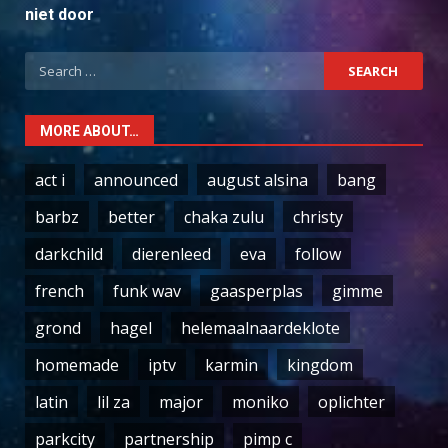
niet door
Search
for:
MORE ABOUT…
act i
announced
august alsina
bang
barbz
better
chaka zulu
christy
darkchild
dierenleed
eva
follow
french
funk wav
gaasperplas
gimme
grond
hagel
helemaalnaardeklote
homemade
iptv
karmin
kingdom
latin
lil za
major
moniko
oplichter
parkcity
partnership
pimp c