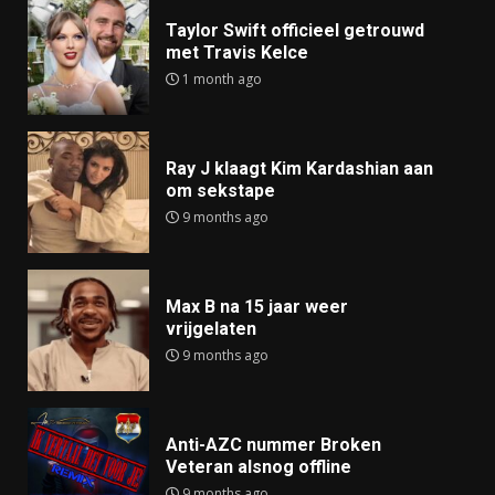
Taylor Swift officieel getrouwd
met Travis Kelce
1 month ago
Ray J klaagt Kim Kardashian aan
om sekstape
9 months ago
Max B na 15 jaar weer
vrijgelaten
9 months ago
Anti-AZC nummer Broken
Veteran alsnog offline
9 months ago