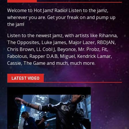
Welcome to Hot Jamz Radio! Listen to the jamz,
wherever you are. Get your freak on and pump up
the jam!
Listen to the newest jamz, with artists like Rihanna,
The Opposites, Luke James, Major Lazer, RBDJAN,
Chris Brown, LL Cool J, Beyonce, Mr. Probz, Fit,
Fabolous, Rapper D.A.B, Miguel, Kendrick Lamar,
Cassie, The Game and much, much more.
LATEST VIDEO