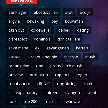
MORE ABOUT…
aanklager
abortuspillen
alist
andijk
argyle
bewaking
bey
bouwman
ca$h out
coldeweijer
daniell
dating
disrespect
domino's
don't tell em
erica mena
ex
gevangenen
karten
kasteel
kraantje pappie
mc tron
music
ocean drive
opa
pretty bitch music
preview
probation
rapport
regen
renaissance
riff raff
ringnbring
rookt
self explanatory
shireen
slangen
stunt
tank
top 200
tracklist
warfare