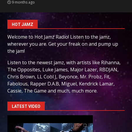
9 months ago
HOT JAMZ
Welcome to Hot Jamz Radio! Listen to the jamz,
wherever you are. Get your freak on and pump up
the jam!
Listen to the newest jamz, with artists like Rihanna,
The Opposites, Luke James, Major Lazer, RBDJAN,
Chris Brown, LL Cool J, Beyonce, Mr. Probz, Fit,
Fabolous, Rapper D.A.B, Miguel, Kendrick Lamar,
Cassie, The Game and much, much more.
LATEST VIDEO