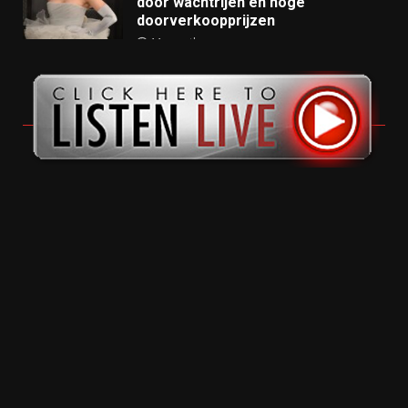
door wachtrijen en hoge
doorverkoopprijzen
11 months ago