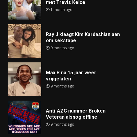
met Travis Kelce
1 month ago
Ray J klaagt Kim Kardashian aan
om sekstape
9 months ago
Max B na 15 jaar weer
vrijgelaten
9 months ago
Anti-AZC nummer Broken
Veteran alsnog offline
9 months ago