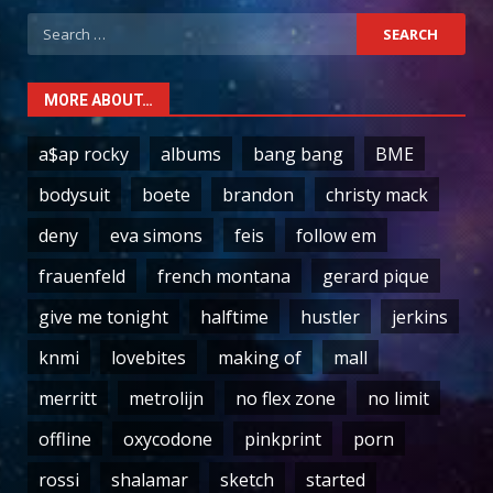
Search
for:
MORE ABOUT…
a$ap rocky
albums
bang bang
BME
bodysuit
boete
brandon
christy mack
deny
eva simons
feis
follow em
frauenfeld
french montana
gerard pique
give me tonight
halftime
hustler
jerkins
knmi
lovebites
making of
mall
merritt
metrolijn
no flex zone
no limit
offline
oxycodone
pinkprint
porn
rossi
shalamar
sketch
started