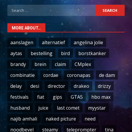
Search
for:
MORE ABOUT…
aanslagen
alternatief
angelina jolie
aytas
bestelling
bird
borstkanker
brandy
brein
claim
CMplex
combinatie
cordae
coronapas
de dam
delay
desi
director
drakeo
drizzy
festivals
fiat
gips
GTA5
hbo max
husband
juice
last comet
myystar
najib amhali
naked picture
need
noodbevel
steamy
teleprompter
tina