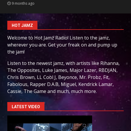
9 months ago
HOT JAMZ
Welcome to Hot Jamz Radio! Listen to the jamz,
wherever you are. Get your freak on and pump up
the jam!
Listen to the newest jamz, with artists like Rihanna,
The Opposites, Luke James, Major Lazer, RBDJAN,
Chris Brown, LL Cool J, Beyonce, Mr. Probz, Fit,
Fabolous, Rapper D.A.B, Miguel, Kendrick Lamar,
Cassie, The Game and much, much more.
LATEST VIDEO