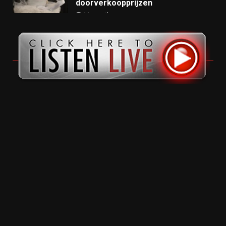
doorverkoopprijzen
11 months ago