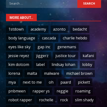
Search
for:
MORE ABOUT…
1stdown
academy
azonto
bedacht
body language
cascada
charlie hebdo
eyes like sky
gap inc
genemans
jessie reyez
jiggerz
justice tour
kafani
kim dotcom
label
lindsay lohan
lobby
lorena
malta
malware
michael brown
mya
next to me
oh
paard
pickett
pnbmeen
rapper ys
reggie
roaming
robot rapper
rochelle
rock
slim shady