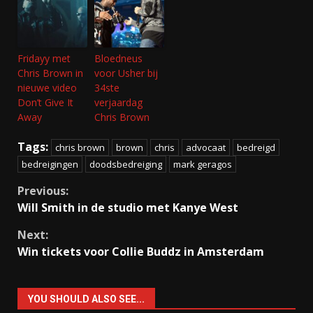
Fridayy met
Bloedneus
Chris Brown in
voor Usher bij
nieuwe video
34ste
Don’t Give It
verjaardag
Away
Chris Brown
Tags:
chris brown
brown
chris
advocaat
bedreigd
bedreigingen
doodsbedreiging
mark geragos
Continue
Previous:
Will Smith in de studio met Kanye West
Reading
Next:
Win tickets voor Collie Buddz in Amsterdam
YOU SHOULD ALSO SEE...