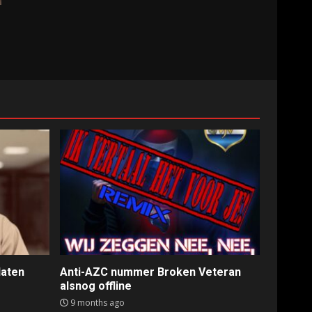
laten
Anti-AZC nummer Broken Veteran
alsnog offline
9 months ago