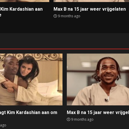
t Kim Kardashian aan
Max B na 15 jaar weer vrijgelaten
e
9 months ago
aagt Kim Kardashian aan om
Max B na 15 jaar weer vrijge
e
9 months ago
 ago