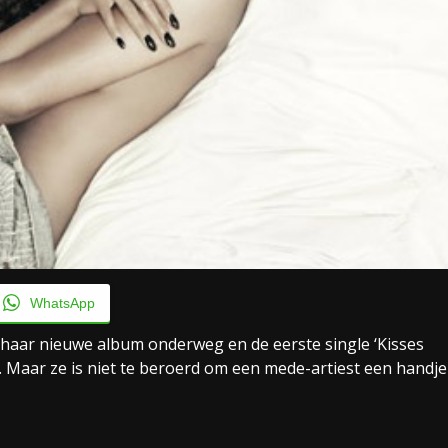
WhatsApp
t haar nieuwe album onderweg en de eerste single ‘Kisses
 Maar ze is niet te beroerd om een mede-artiest een handje