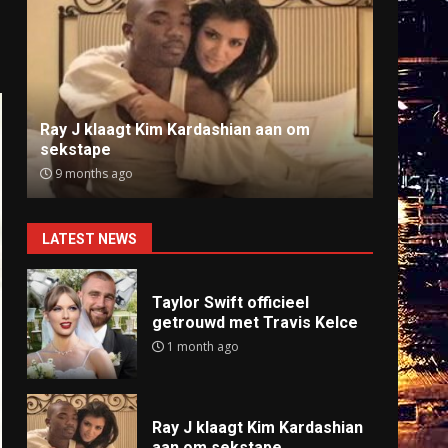
Anti-AZC nummer Broken Veteran alsnog
Natio
offline
defin
9 months ago
9 mo
LATEST NEWS
Taylor Swift officieel
getrouwd met Travis Kelce
1 month ago
Ray J klaagt Kim Kardashian
aan om sekstape