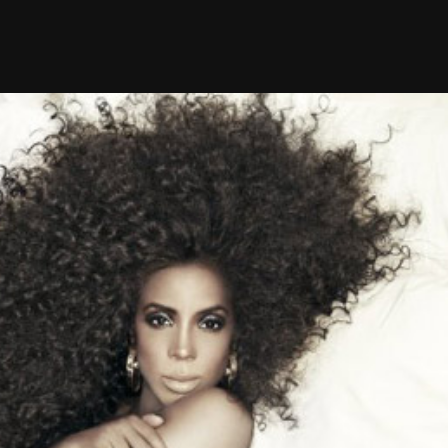
met Travis
Ray J klaagt Kim Kardashian aan om
sekstape
9 months ago