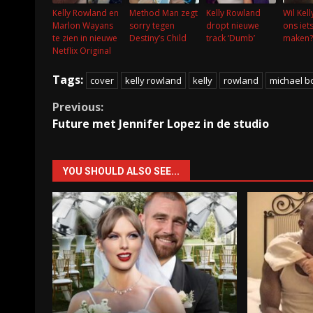
Kelly Rowland en
Method Man zegt
Kelly Rowland
Wil Kel
Marlon Wayans
sorry tegen
dropt nieuwe
ons iets
te zien in nieuwe
Destiny’s Child
track ‘Dumb’
maken?
Netflix Original
Tags:
cover
kelly rowland
kelly
rowland
michael b
Continue
Previous:
Future met Jennifer Lopez in de studio
Reading
YOU SHOULD ALSO SEE...