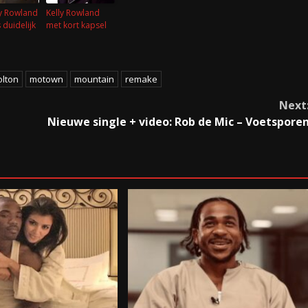
ly Rowland
Kelly Rowland
 duidelijk
met kort kapsel
olton
motown
mountain
remake
Next
Nieuwe single + video: Rob de Mic – Voetspore