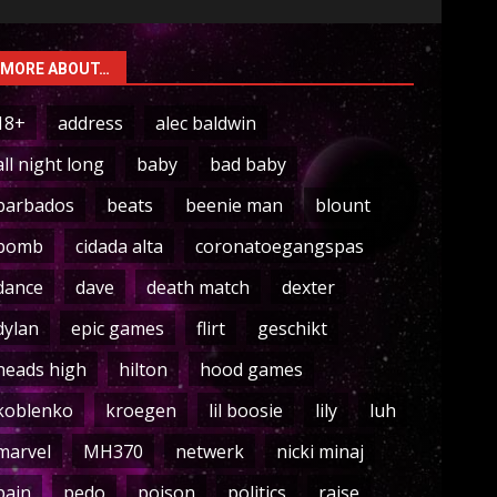
MORE ABOUT…
18+
address
alec baldwin
all night long
baby
bad baby
barbados
beats
beenie man
blount
bomb
cidada alta
coronatoegangspas
dance
dave
death match
dexter
dylan
epic games
flirt
geschikt
heads high
hilton
hood games
koblenko
kroegen
lil boosie
lily
luh
marvel
MH370
netwerk
nicki minaj
pain
pedo
poison
politics
raise