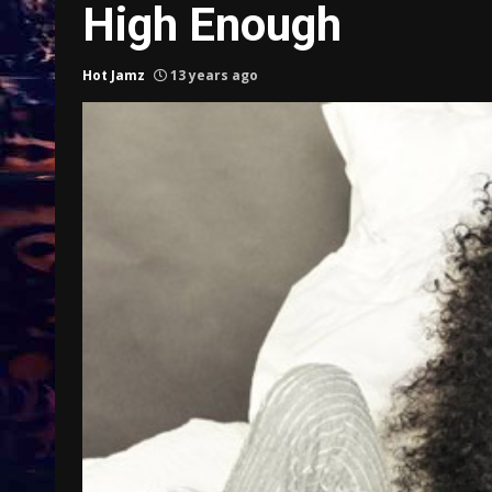
High Enough
Hot Jamz
13 years ago
 duurder,
Taylor Swift officieel getrouwd 
ijnen
Kelce
1 month ago