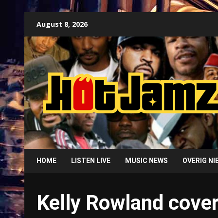
Skip
August 8, 2026
to
content
HOME
LISTEN LIVE
MUSIC NEWS
OVERIG N
Kelly Rowland cover