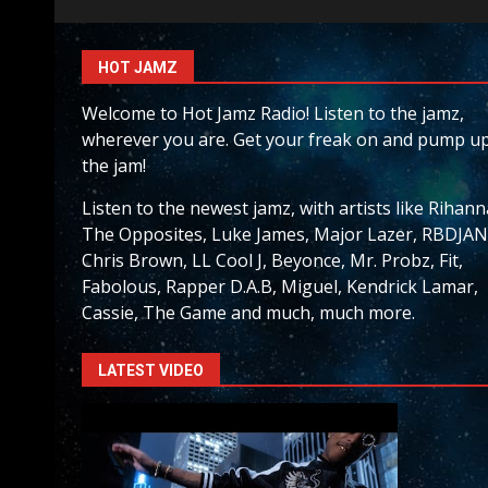
HOT JAMZ
Welcome to Hot Jamz Radio! Listen to the jamz,
wherever you are. Get your freak on and pump u
the jam!
Listen to the newest jamz, with artists like Rihann
The Opposites, Luke James, Major Lazer, RBDJAN
Chris Brown, LL Cool J, Beyonce, Mr. Probz, Fit,
Fabolous, Rapper D.A.B, Miguel, Kendrick Lamar,
Cassie, The Game and much, much more.
LATEST VIDEO