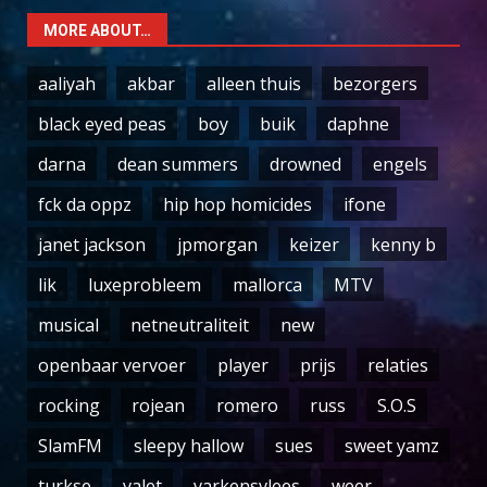
MORE ABOUT…
aaliyah
akbar
alleen thuis
bezorgers
black eyed peas
boy
buik
daphne
darna
dean summers
drowned
engels
fck da oppz
hip hop homicides
ifone
janet jackson
jpmorgan
keizer
kenny b
lik
luxeprobleem
mallorca
MTV
musical
netneutraliteit
new
openbaar vervoer
player
prijs
relaties
rocking
rojean
romero
russ
S.O.S
SlamFM
sleepy hallow
sues
sweet yamz
turkse
valet
varkensvlees
weer