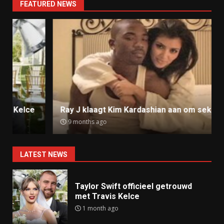
FEATURED NEWS
Ray J klaagt Kim Kardashian aan om sekstape
9 months ago
LATEST NEWS
Taylor Swift officieel getrouwd
met Travis Kelce
1 month ago