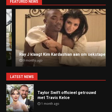
FEATURED NEWS
Ray J klaagt Kim Kardashian aan om sekstape
9 months ago
LATEST NEWS
Taylor Swift officieel getrouwd
met Travis Kelce
1 month ago