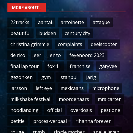
MORE ABOUT…
22tracks
aantal
antoinette
attaque
beautiful
budden
century city
christina grimmie
complaints
deelscooter
de rico
eer
enzo
feyenoord 2023
final lap tour
fox 11
franchise
garyvee
gezonken
gym
istanbul
jarig
larsson
left eye
mexicaans
microphone
milkshake festival
moordenaars
mrs carter
noodlanding
official
overdosis
pest one
petitie
proces-verbaal
rihanna forever
rouge
rtvnh
single mother
snelle leven