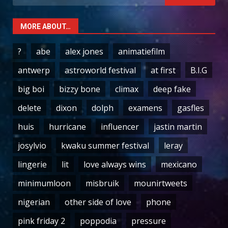
for:
MORE ABOUT…
?
abe
alex jones
animatiefilm
antwerp
astroworld festival
at first
B.I.G
big boi
bizzy bone
climax
deep fake
delete
dixon
dolph
examens
gasfles
huis
hurricane
influencer
jastin martin
josylvio
kwaku summer festival
leray
lingerie
lit
love always wins
mexicano
minimumloon
misbruik
mounirtweets
nigerian
other side of love
phone
pink friday 2
poppodia
pressure