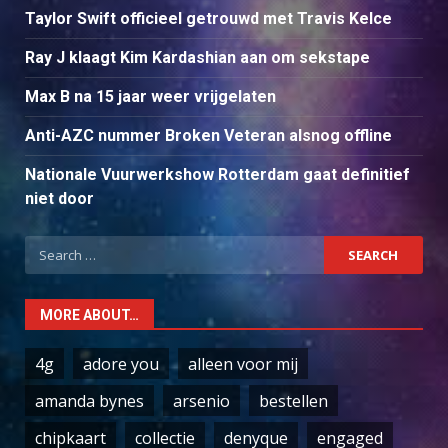
Taylor Swift officieel getrouwd met Travis Kelce
Ray J klaagt Kim Kardashian aan om sekstape
Max B na 15 jaar weer vrijgelaten
Anti-AZC nummer Broken Veteran alsnog offline
Nationale Vuurwerkshow Rotterdam gaat definitief
niet door
Search
for:
MORE ABOUT…
4g
adore you
alleen voor mij
amanda bynes
arsenio
bestellen
chipkaart
collectie
denyque
engaged