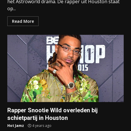
het Astroworld drama. De rapper uit Houston staat
op...
Read More
Rapper Snootie Wild overleden bij
schietpartij in Houston
Hot Jamz
4 years ago