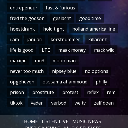
entrepeneur
fast & furious
fred the godson
geslacht
good time
hoestdrank
hold tight
holland america line
i am
januari
kerstnummer
killaronh
life is good
LTE
maak money
mack wild
maxime
mo3
moon man
never too much
nipsey blue
no options
opgeheven
oussama ahammoud
philly
prison
prostitute
protest
reflex
remi
tiktok
vader
verbod
we tv
zelf doen
HOME
LISTEN LIVE
MUSIC NEWS