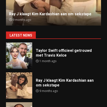
Ray J klaagt Kim Kardashian aan om sekstape
9 months ago
LATEST NEWS
Taylor Swift officieel getrouwd
met Travis Kelce
1 month ago
Ray J klaagt Kim Kardashian aan
om sekstape
9 months ago