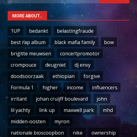
for:
MORE ABOUT…
1UP
bedankt
belastingfraude
best rap album
black mafia family
bow
brigitte meuwsen
concertpromotor
crompouce
deugniet
dj envy
doodsoorzaak
ethiopian
forgive
Formula 1
higher
income
influencers
irritant
johan cruijff boulevard
john
lil yachty
link up
maxwell park
mhd
midden-oosten
myron
nationale bioscoopbon
nike
ownership