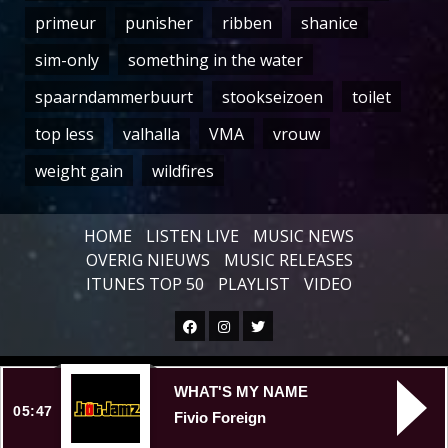
primeur
punisher
ribben
shanice
sim-only
something in the water
spaarndammerbuurt
stookseizoen
toilet
top less
valhalla
VMA
vrouw
weight gain
wildfires
HOME
LISTEN LIVE
MUSIC NEWS
OVERIG NIEUWS
MUSIC RELEASES
ITUNES TOP 50
PLAYLIST
VIDEO
Facebook
Instagram
Twitter
Copyright © All rights reserved.
|
WHAT'S MY NAME
05:47
Fivio Foreign