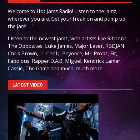
Welcome to Hot Jamz Radio! Listen to the jamz,
wherever you are. Get your freak on and pump up
the jam!
Listen to the newest jamz, with artists like Rihanna,
The Opposites, Luke James, Major Lazer, RBDJAN,
Chris Brown, LL Cool J, Beyonce, Mr. Probz, Fit,
Fabolous, Rapper D.A.B, Miguel, Kendrick Lamar,
Cassie, The Game and much, much more.
LATEST VIDEO