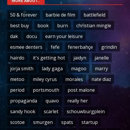
MORE ABOUT…
50 & forever
barbie de film
battlefield
best buy
book
burn
christian mingle
dak
docu
earn your leisure
esmee denters
fefe
fenerbahçe
grindin
hairdo
it's getting hot
jaidyn
janelle
jorja smith
lady gaga
magoo
marry
metoo
miley cyrus
morales
nate diaz
period
portsmouth
post malone
propaganda
quavo
really her
sandy hook
scarlet
schouwburgplein
scotoe
smurgen
spats
startup