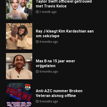
Taylor Swift officieel getrouwd
met Travis Kelce
1 month ago
Ray J klaagt Kim Kardashian aan
om sekstape
9 months ago
Max B na 15 jaar weer
vrijgelaten
9 months ago
Anti-AZC nummer Broken
Veteran alsnog offline
9 months ago