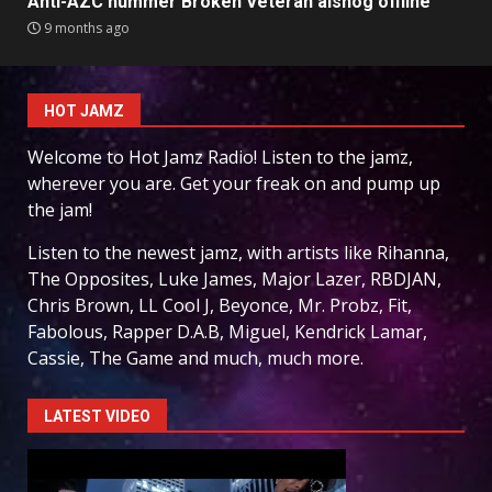
Anti-AZC nummer Broken Veteran alsnog offline
9 months ago
HOT JAMZ
Welcome to Hot Jamz Radio! Listen to the jamz,
wherever you are. Get your freak on and pump up
the jam!
Listen to the newest jamz, with artists like Rihanna,
The Opposites, Luke James, Major Lazer, RBDJAN,
Chris Brown, LL Cool J, Beyonce, Mr. Probz, Fit,
Fabolous, Rapper D.A.B, Miguel, Kendrick Lamar,
Cassie, The Game and much, much more.
LATEST VIDEO