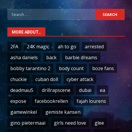
Search
for:
MORE ABOUT…
2FA
24K magic
ah to go
arrested
asha daniels
back
barbie dreams
bobby tarantino 2
body count
boze fans
chuckie
cuban doll
cyber attack
deadmau5
drillrapscene
dubai
ea
expose
facebookrellen
fajah lourens
gamewinkel
gemiste kansen
gino pietermaai
girls need love
glee