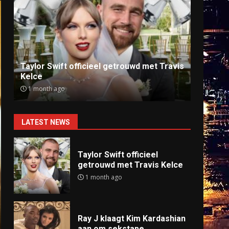
Ray J klaagt Kim Kardashian aan om
Anti
sekstape
offlin
9 months ago
9 mo
LATEST NEWS
Taylor Swift officieel
getrouwd met Travis Kelce
1 month ago
Ray J klaagt Kim Kardashian
aan om sekstape