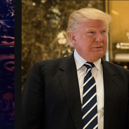
Treinkaartjes worden duurder,
abonnementen verdwijnen
9 months ago