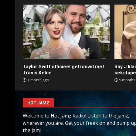
Taylor Swift officieel getrouwd met
Ray J kl
Travis Kelce
sekstap
1 month ago
9 months
HOT JAMZ
Welcome to Hot Jamz Radio! Listen to the jamz,
wherever you are. Get your freak on and pump u
the jam!