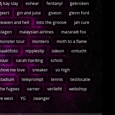
dj kay slay
eshear
fentanyl
gebroken
geert
gin and juice
giveon
glenn ford
heaven and hell
into the groove
jah cure
klagen
malaysian airlines
mazaradi fox
monster tour
montero
moth to a flame
naaktfoto
nippleslip
odeon
ontucht
pixar
sarah harding
scholz
show me love
sneaker
so high
stadium
teleprompt
tennis
testlocatie
the fugees
varner
verliefd
webshop
ye west
YG
zwanger