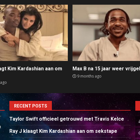
aagt Kim Kardashian aan om
Max B na 15 jaar weer vrijge
e
9 months ago
 ago
RECENT POSTS
Taylor Swift officieel getrouwd met Travis Kelce
p
Ray J klaagt Kim Kardashian aan om sekstape