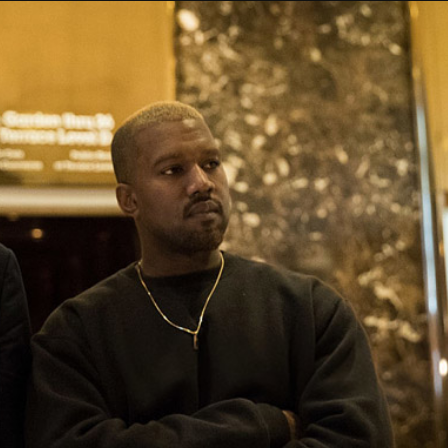
Taylor Swift officieel getrouwd met Travis
Kelce
1 month ago