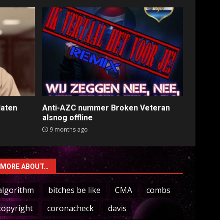
laten
Anti-AZC nummer Broken Veteran
alsnog offline
9 months ago
MORE ABOUT…
algorithm
bitches be like
CMA
combs
copyright
coronacheck
davis