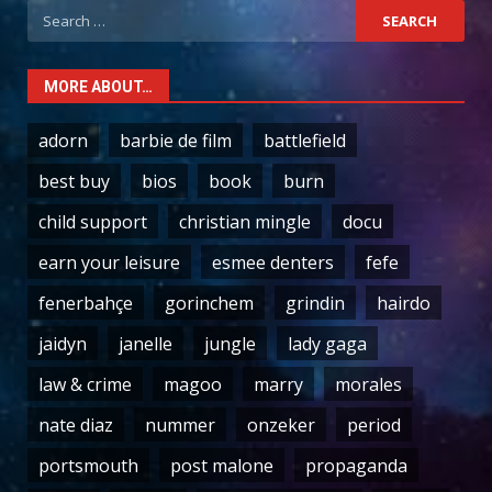
Search
for:
MORE ABOUT…
adorn
barbie de film
battlefield
best buy
bios
book
burn
child support
christian mingle
docu
earn your leisure
esmee denters
fefe
fenerbahçe
gorinchem
grindin
hairdo
jaidyn
janelle
jungle
lady gaga
law & crime
magoo
marry
morales
nate diaz
nummer
onzeker
period
portsmouth
post malone
propaganda