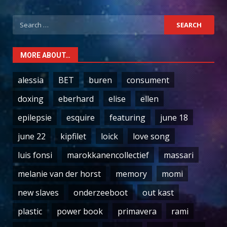
Search
for:
MORE ABOUT…
alessia
BET
buren
consument
doxing
eberhard
elise
ellen
epilepsie
esquire
featuring
june 18
june 22
kipfilet
loick
love song
luis fonsi
marokkanencollectief
massari
melanie van der horst
memory
momi
new slaves
onderzeeboot
out kast
plastic
power book
primavera
rami