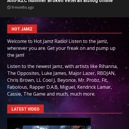
Anti-AZC nummer Broken Veteran alsnog offline
9 months ago
HOT JAMZ
Welcome to Hot Jamz Radio! Listen to the jamz,
wherever you are. Get your freak on and pump up
the jam!
Listen to the newest jamz, with artists like Rihanna,
The Opposites, Luke James, Major Lazer, RBDJAN,
Chris Brown, LL Cool J, Beyonce, Mr. Probz, Fit,
Fabolous, Rapper D.A.B, Miguel, Kendrick Lamar,
Cassie, The Game and much, much more.
LATEST VIDEO