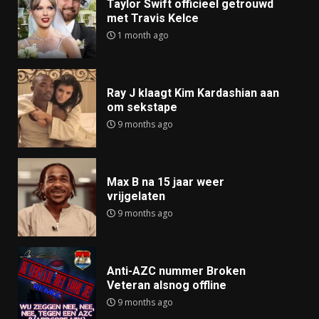
Taylor Swift officieel getrouwd
met Travis Kelce
1 month ago
Ray J klaagt Kim Kardashian aan
om sekstape
9 months ago
Max B na 15 jaar weer
vrijgelaten
9 months ago
Anti-AZC nummer Broken
Veteran alsnog offline
9 months ago