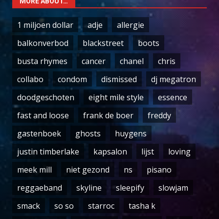
MORE ABOUT…
1 miljoen dollar
adje
allergie
balkonverbod
blackstreet
boots
busta rhymes
cancer
chanel
chris
collabo
condom
dismissed
dj megatron
doodgeschoten
eight mile style
essence
fast and loose
frank de boer
freddy
gastenboek
ghosts
huygens
justin timberlake
kapsalon
lijst
loving
meek mill
niet gezond
ns
pisano
reggaeband
skyline
sleepify
slowjam
smack
so so
starroc
tasha k