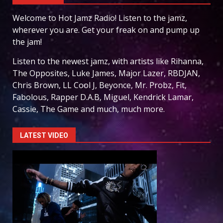
Welcome to Hot Jamz Radio! Listen to the jamz,
wherever you are. Get your freak on and pump up
the jam!
Listen to the newest jamz, with artists like Rihanna,
The Opposites, Luke James, Major Lazer, RBDJAN,
Chris Brown, LL Cool J, Beyonce, Mr. Probz, Fit,
Fabolous, Rapper D.A.B, Miguel, Kendrick Lamar,
Cassie, The Game and much, much more.
LATEST VIDEO