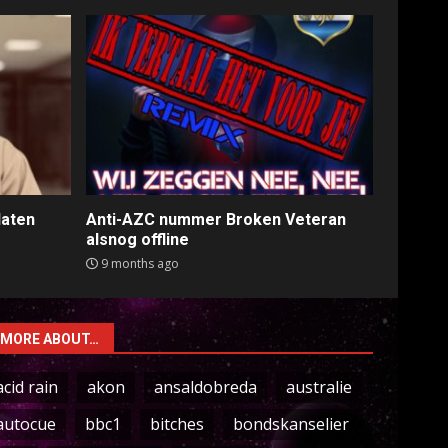
laten
Anti-AZC nummer Broken Veteran
alsnog offline
9 months ago
MORE ABOUT…
acid rain
akon
ansaldobreda
australie
autocue
bbc1
bitches
bondskanselier