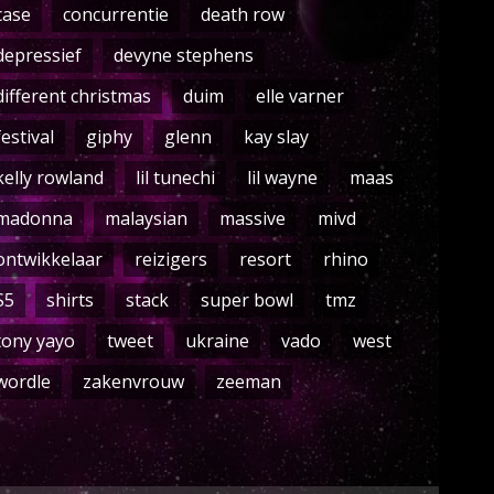
case
concurrentie
death row
depressief
devyne stephens
different christmas
duim
elle varner
festival
giphy
glenn
kay slay
kelly rowland
lil tunechi
lil wayne
maas
madonna
malaysian
massive
mivd
ontwikkelaar
reizigers
resort
rhino
S5
shirts
stack
super bowl
tmz
tony yayo
tweet
ukraine
vado
west
wordle
zakenvrouw
zeeman