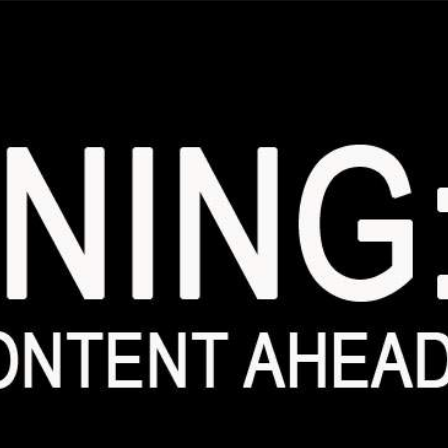
Taylor Swift officieel getrouwd met Travis
Kelce
1 month ago