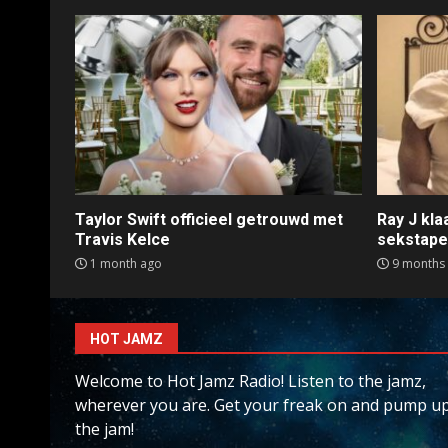
Taylor Swift officieel getrouwd met
Ray J kl
Travis Kelce
sekstap
1 month ago
9 months
HOT JAMZ
Welcome to Hot Jamz Radio! Listen to the jamz,
wherever you are. Get your freak on and pump u
the jam!