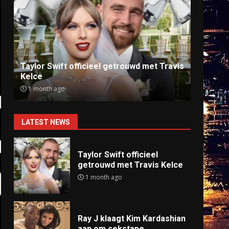
Ray J klaagt Kim Kardashian aan om
Anti
sekstape
offlin
9 months ago
9 mo
LATEST NEWS
Taylor Swift officieel
getrouwd met Travis Kelce
1 month ago
Ray J klaagt Kim Kardashian
aan om sekstape