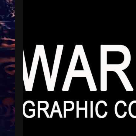
Treinkaartjes worden duurder,
abonnementen verdwijnen
9 months ago