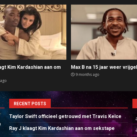
aagt Kim Kardashian aan om
Max B na 15 jaar weer vrijge
e
9 months ago
 ago
RECENT POSTS
Taylor Swift officieel getrouwd met Travis Kelce
p
Ray J klaagt Kim Kardashian aan om sekstape