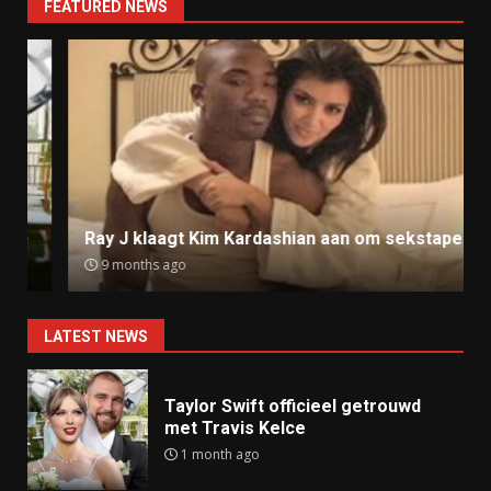
FEATURED NEWS
Ray J klaagt Kim Kardashian aan om sekstape
9 months ago
LATEST NEWS
Taylor Swift officieel getrouwd
met Travis Kelce
1 month ago