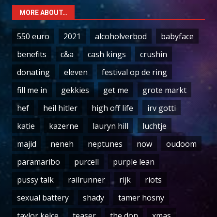
MORE ABOUT…
550 euro
2021
alcoholverbod
babyface
benefits
c&a
cash kings
crushin
donating
eleven
festival op de ring
fill me in
gekkies
get me
grote markt
hef
heil hitler
high off life
irv gotti
katie
kazerne
lauryn hill
luchtje
majid
neneh
neptunes
now
oudoom
paramaribo
purcell
purple lean
pussy talk
railrunner
rijk
riots
sexual battery
shady
tamer hosny
taylor kelce
teaser
the don
xmas