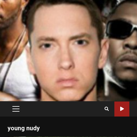
PRIMARY
MENU
young nudy