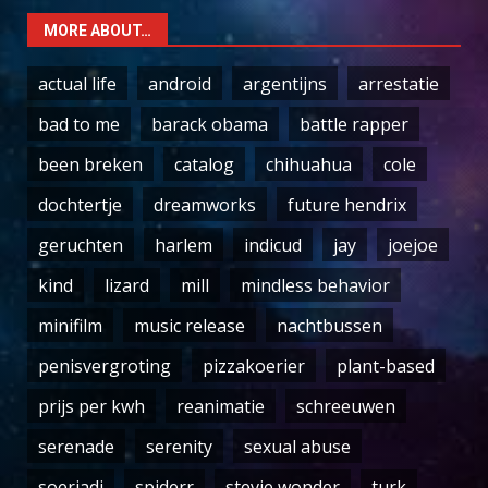
MORE ABOUT…
actual life
android
argentijns
arrestatie
bad to me
barack obama
battle rapper
been breken
catalog
chihuahua
cole
dochtertje
dreamworks
future hendrix
geruchten
harlem
indicud
jay
joejoe
kind
lizard
mill
mindless behavior
minifilm
music release
nachtbussen
penisvergroting
pizzakoerier
plant-based
prijs per kwh
reanimatie
schreeuwen
serenade
serenity
sexual abuse
soerjadi
spiderr
stevie wonder
turk