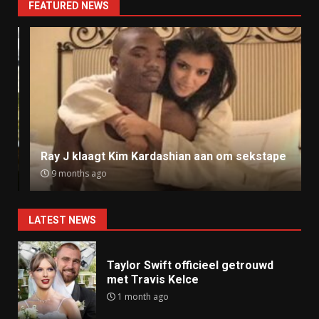
FEATURED NEWS
Ray J klaagt Kim Kardashian aan om sekstape
9 months ago
LATEST NEWS
Taylor Swift officieel getrouwd
met Travis Kelce
1 month ago