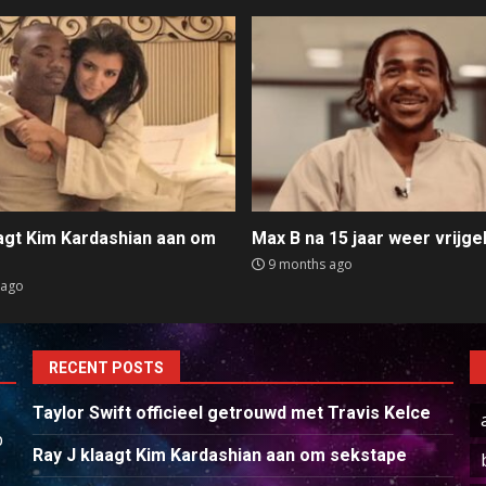
aagt Kim Kardashian aan om
Max B na 15 jaar weer vrijge
e
9 months ago
 ago
RECENT POSTS
Taylor Swift officieel getrouwd met Travis Kelce
p
Ray J klaagt Kim Kardashian aan om sekstape