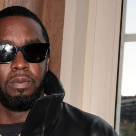
Taylor Swift officieel getrouwd met Travis
Kelce
1 month ago