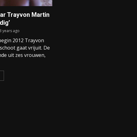
r Trayvon Martin
dig’
3 years ago
begin 2012 Trayvon
choot gaat vrijuit. De
nde uit zes vrouwen,