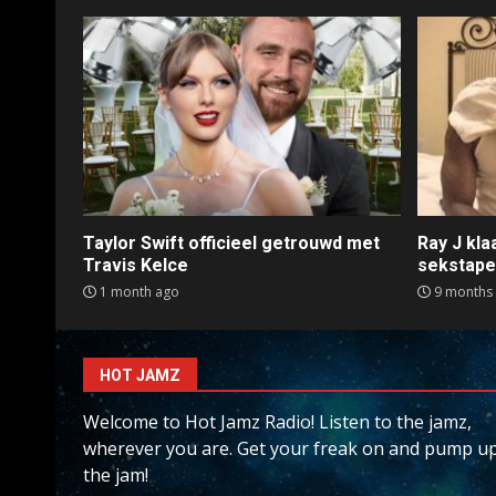
Taylor Swift officieel getrouwd met
Ray J kl
Travis Kelce
sekstap
1 month ago
9 months
HOT JAMZ
Welcome to Hot Jamz Radio! Listen to the jamz,
wherever you are. Get your freak on and pump u
the jam!