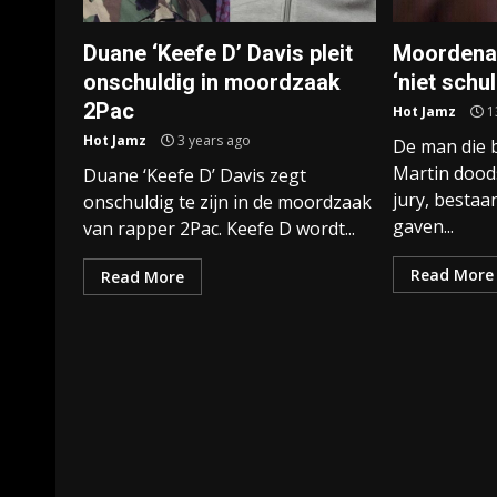
Duane ‘Keefe D’ Davis pleit
Moordenaa
onschuldig in moordzaak
‘niet schul
2Pac
Hot Jamz
1
Hot Jamz
3 years ago
De man die 
Martin doods
Duane ‘Keefe D’ Davis zegt
jury, bestaa
onschuldig te zijn in de moordzaak
gaven...
van rapper 2Pac. Keefe D wordt...
Read More
Read More