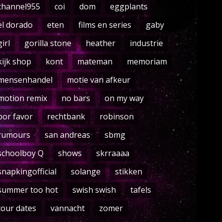
channel955
coi
dom
eggplants
el dorado
eten
films en series
gaby
girl
gorilla stone
heather
industrie
kijk shop
kont
mateman
memoriam
mensenhandel
motie van afkeur
motion remix
no bars
on my way
por favor
rechtbank
robinson
rumours
san andreas
sbmg
schoolboy Q
shows
skrraaaa
snapkingofficial
solange
stikken
summer too hot
swish swish
tafels
tour dates
vannacht
zomer