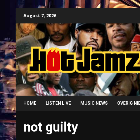
Skip
August 7, 2026
to
content
HOME
LISTEN LIVE
MUSIC NEWS
OVERIG N
not guilty