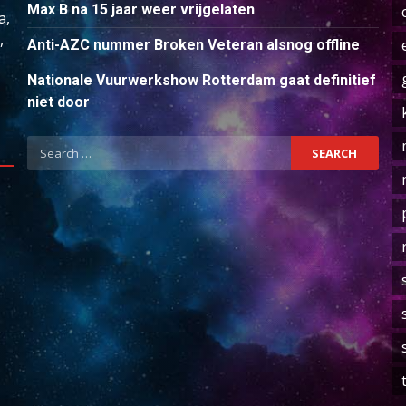
Max B na 15 jaar weer vrijgelaten
a,
,
Anti-AZC nummer Broken Veteran alsnog offline
Nationale Vuurwerkshow Rotterdam gaat definitief
niet door
Search
for: