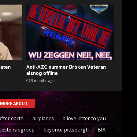
laten
Anti-AZC nummer Broken Veteran
alsnog offline
9 months ago
MORE ABOUT…
after earth
airplanes
a love letter to you
beste rapgroep
beyonce pittsburgh
BIA