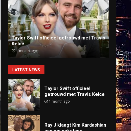
Ray J klaagt Kim Kardashian aan om
Anti
sekstape
offlin
9 months ago
9 mo
LATEST NEWS
Taylor Swift officieel
getrouwd met Travis Kelce
1 month ago
Ray J klaagt Kim Kardashian
aan om sekstape