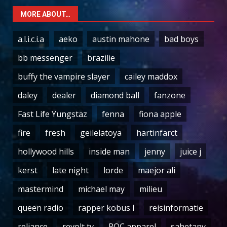
MORE ABOUT…
a.l.i.c.i.a
aeko
austin mahone
bad boys
bb messenger
brazilie
buffy the vampire slayer
cailey maddox
daley
dealer
diamond ball
fanzone
Fast Life Yungstaz
fenna
fiona apple
fire
fresh
geilelatoya
hartinfarct
hollywood hills
inside man
jenny
juice j
kerst
late night
lorde
maejor ali
mastermind
michael may
milieu
queen radio
rapper kobus l
reisinformatie
reliance
revolt tv
ROC apparel
sahetapy