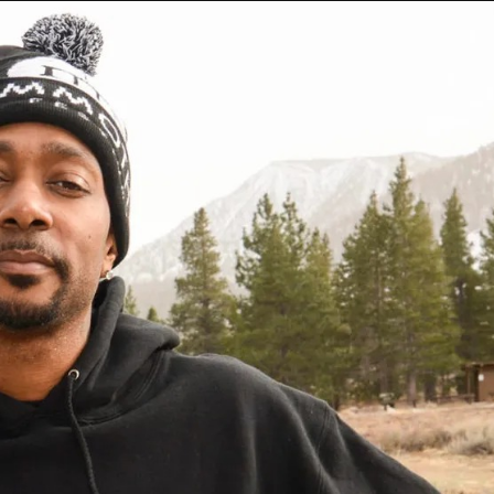
Taylor Swift officieel getrouwd met Travis
Kelce
1 month ago