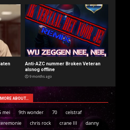
laten
Anti-AZC nummer Broken Veteran
alsnog offline
9 months ago
MORE ABOUT…
5 mei
9th wonder
70
celstraf
ceremonie
chris rock
crane III
danny