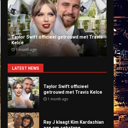
Ray J klaagt Kim Kardashian aan om
Anti
sekstape
offlin
9 months ago
9 mo
LATEST NEWS
Taylor Swift officieel
getrouwd met Travis Kelce
1 month ago
Ray J klaagt Kim Kardashian
aan om sekstape