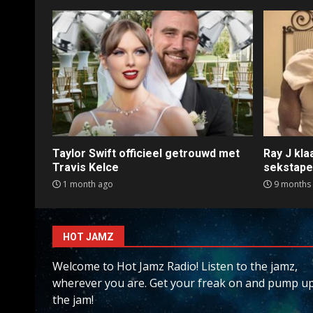
Taylor Swift officieel getrouwd met
Ray J kl
Travis Kelce
sekstap
1 month ago
9 months
HOT JAMZ
Welcome to Hot Jamz Radio! Listen to the jamz,
wherever you are. Get your freak on and pump u
the jam!