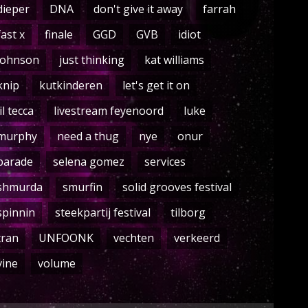
dieper
DNA
don't give it away
farrah
fast x
finale
GGD
GVB
idiot
johnson
just thinking
kat williams
knip
kutkinderen
let's get it on
lil tecca
livestream feyenoord
luke
murphy
need a thug
nye
onur
parade
selena gomez
services
shmurda
smurfin
solid grooves festival
spinnin
steekpartij festival
tilborg
tran
UNFOONK
vechten
verkeerd
vine
volume