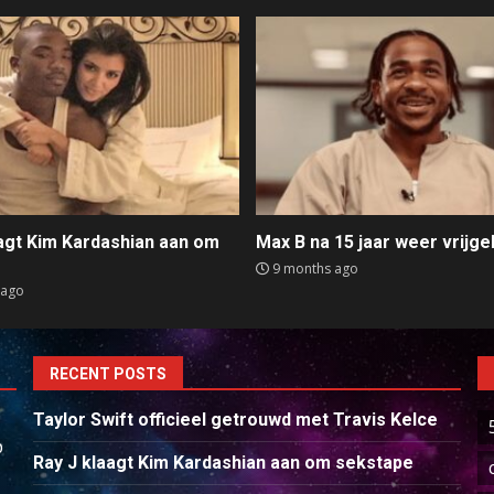
aagt Kim Kardashian aan om
Max B na 15 jaar weer vrijge
e
9 months ago
 ago
RECENT POSTS
Taylor Swift officieel getrouwd met Travis Kelce
p
Ray J klaagt Kim Kardashian aan om sekstape