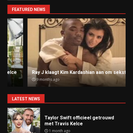
FEATURED NEWS
Ray J klaagt Kim Kardashian aan om sekstape
9 months ago
LATEST NEWS
Taylor Swift officieel getrouwd
met Travis Kelce
1 month ago