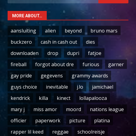
for:
MORE ABOUT…
aansluiting
alien
beyond
bruno mars
buckzero
cash in cash out
dies
downloaden
drop
dupri
fatjoe
fireball
forgot about dre
furious
garner
gay pride
gegevens
grammy awards
guys choice
inevitable
j.lo
jamichael
kendrick
killa
kinect
lollapalooza
mary j
miss amor
moord
nations league
officier
paperwork
picture
platina
rapper lil keed
reggae
schoolreisje