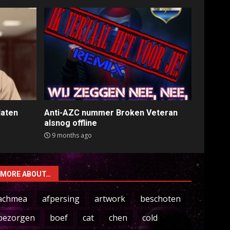
laten
Anti-AZC nummer Broken Veteran
alsnog offline
9 months ago
MORE ABOUT…
achmea
afpersing
artwork
beschoten
bezorgen
boef
cat
chen
cold