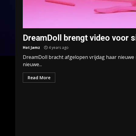
DreamDoll brengt video voor s
Hot Jamz
4 years ago
DreamDoll bracht afgelopen vrijdag haar nieuwe mi
nieuwe...
Read More