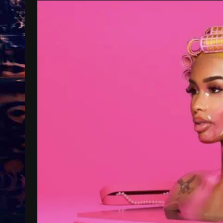
Treinkaartjes worden duurder,
abonnementen verdwijnen
9 months ago