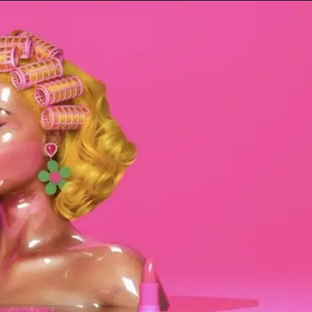
Taylor Swift officieel getrouwd met Travis
Kelce
1 month ago