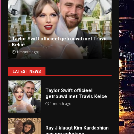
Ray J klaagt Kim Kardashian aan om
Anti
sekstape
offlin
9 months ago
9 mo
LATEST NEWS
Taylor Swift officieel
getrouwd met Travis Kelce
1 month ago
Ray J klaagt Kim Kardashian
aan om sekstape