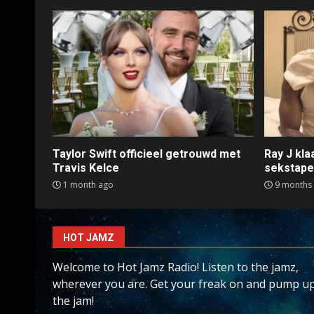
Taylor Swift officieel getrouwd met
Ray J kl
Travis Kelce
sekstap
1 month ago
9 months
HOT JAMZ
Welcome to Hot Jamz Radio! Listen to the jamz,
wherever you are. Get your freak on and pump u
the jam!