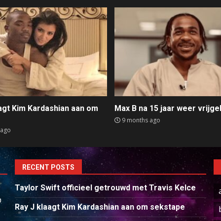
aagt Kim Kardashian aan om
Max B na 15 jaar weer vrijge
e
9 months ago
 ago
RECENT POSTS
Taylor Swift officieel getrouwd met Travis Kelce
p
Ray J klaagt Kim Kardashian aan om sekstape