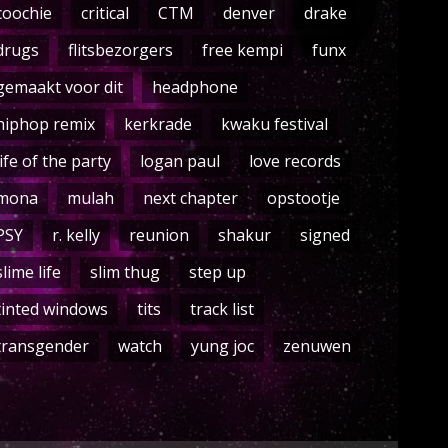
coochie
critical
CTM
denver
drake
drugs
flitsbezorgers
free kempi
funx
gemaakt voor dit
headphone
hiphop remix
kerkrade
kwaku festival
life of the party
logan paul
love records
mona
mulah
next chapter
opstootje
PSY
r. kelly
reunion
shakur
signed
slime life
slim thug
step up
tinted windows
tits
track list
transgender
watch
yung joc
zenuwen