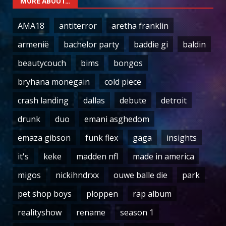
MORE ABOUT…
AMA18
antiterror
aretha franklin
armenië
bachelor party
baddie gi
baldin
beautycouch
bims
bongos
bryhana monegain
cold piece
crash landing
dallas
debute
detroit
drunk
duo
emani asghedom
emaza gibson
funk flex
gaga
insights
it's
keke
madden nfl
made in america
migos
nickihndrxx
ouwe balle die
park
pet shop boys
ploppen
rap album
realityshow
rename
season 1