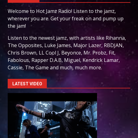
Welcome to Hot Jamz Radio! Listen to the jamz,
wherever you are. Get your freak on and pump up
the jam!
Listen to the newest jamz, with artists like Rihanna,
The Opposites, Luke James, Major Lazer, RBDJAN,
Chris Brown, LL Cool J, Beyonce, Mr. Probz, Fit,
Fabolous, Rapper D.A.B, Miguel, Kendrick Lamar,
Cassie, The Game and much, much more.
LATEST VIDEO