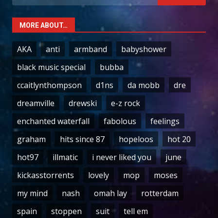
for:
MORE ABOUT…
AKA
anti
armband
babyshower
black music special
bubba
ccaitlynthompson
d1ns
da mobb
dre
dreamville
drewski
e-z rock
enchanted waterfall
fabolous
feelings
graham
hits since 87
hopeloos
hot 20
hot97
illmatic
i never liked you
june
kickasstorrents
lovely
mop
moses
my mind
nash
omah lay
rotterdam
spain
stoppen
suit
tell em