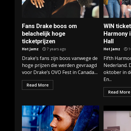
Fans Drake boos om
WIN ticket
belachelijk hoge
Harmony i
ticketprijzen
Hall
Hot Jamz
7 years ago
Hot Jamz
1
Drake’s fans zijn boos vanwege de
Fifth Harmo
hoge prijzen die werden gevraagd
Nederland. 
voor Drake’s OVO Fest in Canada....
oktober in d
En...
Read More
Read More