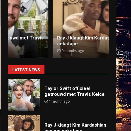
Ray J klaagt Kim Kardashian aan om
Anti
sekstape
offlin
9 months ago
9 mo
LATEST NEWS
Taylor Swift officieel
getrouwd met Travis Kelce
1 month ago
Ray J klaagt Kim Kardashian
aan om sekstape