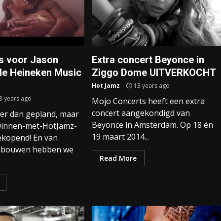
ts voor Jason
Extra concert Beyonce in
 de Heineken Music
Ziggo Dome UITVERKOCHT
Hot Jamz
13 years ago
3 years ago
Mojo Concerts heeft een extra
concert aangekondigd van
ter dan gepland, maar
Beyonce in Amsterdam. Op 18 én
-winnen-met-HotJamz-
19 maart 2014...
gekopend! En van
pbouwen hebben we
Read More