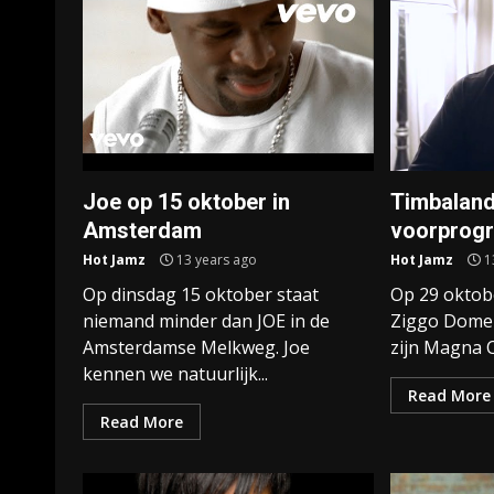
Joe op 15 oktober in
Timbaland
Amsterdam
voorprog
Hot Jamz
13 years ago
Hot Jamz
1
Op dinsdag 15 oktober staat
Op 29 oktobe
niemand minder dan JOE in de
Ziggo Dome
Amsterdamse Melkweg. Joe
zijn Magna C
kennen we natuurlijk...
Read More
Read More