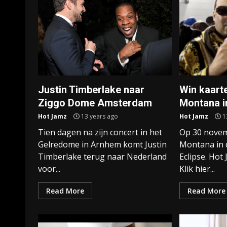
Justin Timberlake naar
Win kaart
Ziggo Dome Amsterdam
Montana i
Hot Jamz
13 years ago
Hot Jamz
1
Tien dagen na zijn concert in het
Op 30 novem
Gelredome in Arnhem komt Justin
Montana in 
Timberlake terug naar Nederland
Eclipse. Hot
voor...
Klik hier...
Read More
Read More