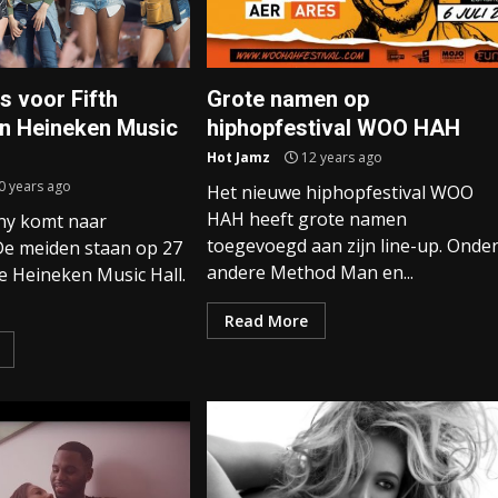
s voor Fifth
Grote namen op
n Heineken Music
hiphopfestival WOO HAH
Hot Jamz
12 years ago
0 years ago
Het nieuwe hiphopfestival WOO
HAH heeft grote namen
ny komt naar
toegevoegd aan zijn line-up. Onde
De meiden staan op 27
andere Method Man en...
e Heineken Music Hall.
Read More