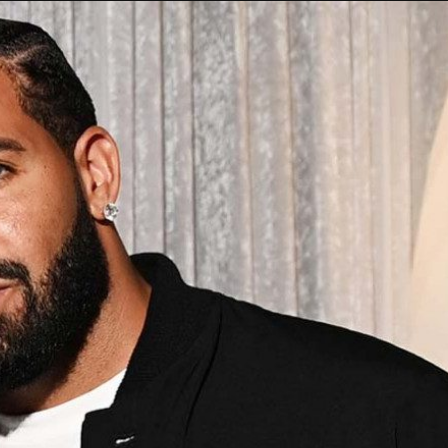
Taylor Swift officieel getrouwd met Travis
Kelce
1 month ago