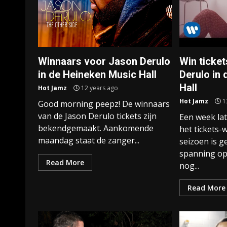
Winnaars voor Jason Derulo
Win ticke
in de Heineken Music Hall
Derulo in
Hall
Hot Jamz
12 years ago
Hot Jamz
1
Good morning peepz! De winnaars
van de Jason Derulo tickets zijn
Een week la
bekendgemaakt. Aankomende
het tickets
maandag staat de zanger...
seizoen is 
spanning o
Read More
nog...
Read More