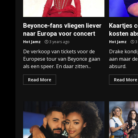
Beyonce-fans vliegen liever
Kaartjes 
naar Europa voor concert
kosten ab
Hot Jamz
3 years ago
Hot Jamz
3
De verkoop van tickets voor de
Drake kondig
Europese tour van Beyonce gaan
aan maar de 
als een speer. En daar zitten...
absurd.
Read More
Read More