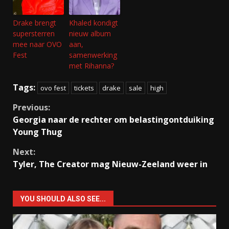
Drake brengt
Khaled kondigt
supersterren
nieuw album
mee naar OVO
aan,
Fest
samenwerking
met Rihanna?
Tags:
ovo fest
tickets
drake
sale
high
Continue
Previous:
Georgia naar de rechter om belastingontduiking
Reading
Young Thug
Next:
Tyler, The Creator mag Nieuw-Zeeland weer in
YOU SHOULD ALSO SEE...