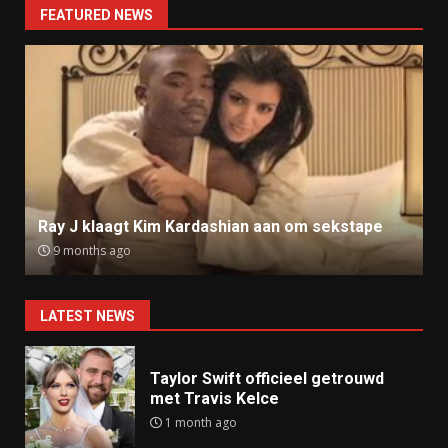
FEATURED NEWS
Ray J klaagt Kim Kardashian aan om sekstape
9 months ago
LATEST NEWS
Taylor Swift officieel getrouwd
met Travis Kelce
1 month ago