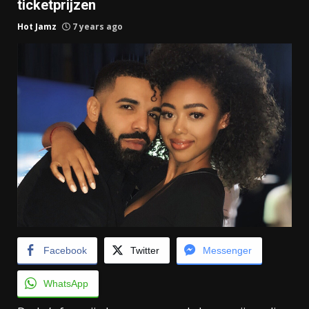
ticketprijzen
Hot Jamz
7 years ago
Facebook
Twitter
Messenger
WhatsApp