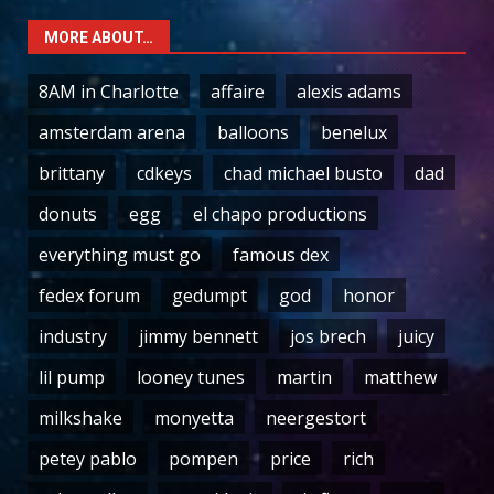
MORE ABOUT…
8AM in Charlotte
affaire
alexis adams
amsterdam arena
balloons
benelux
brittany
cdkeys
chad michael busto
dad
donuts
egg
el chapo productions
everything must go
famous dex
fedex forum
gedumpt
god
honor
industry
jimmy bennett
jos brech
juicy
lil pump
looney tunes
martin
matthew
milkshake
monyetta
neergestort
petey pablo
pompen
price
rich