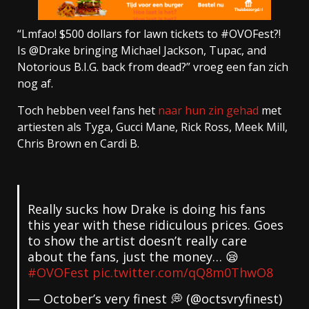
“Lmfao! $500 dollars for lawn tickets to #OVOFest?!
Is @Drake bringing Michael Jackson, Tupac, and
Notorious B.I.G. back from dead?” vroeg een fan zich
nog af.
Toch hebben veel fans het
naar hun zin gehad
met
artiesten als Tyga, Gucci Mane, Rick Ross, Meek Mill,
Chris Brown en Cardi B.
Really sucks how Drake is doing his fans
this year with these ridiculous prices. Goes
to show the artist doesn’t really care
about the fans, just the money… 😪
#OVOFest
pic.twitter.com/qQ8m0ThwO8
— October’s very finest 💭 (@octsvryfinest)