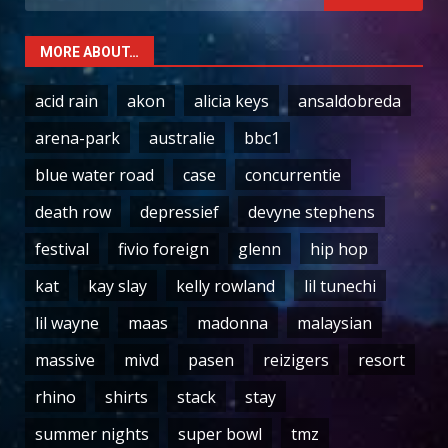
for:
MORE ABOUT…
acid rain
akon
alicia keys
ansaldobreda
arena-park
australie
bbc1
blue water road
case
concurrentie
death row
depressief
devyne stephens
festival
fivio foreign
glenn
hip hop
kat
kay slay
kelly rowland
lil tunechi
lil wayne
maas
madonna
malaysian
massive
mivd
pasen
reizigers
resort
rhino
shirts
stack
stay
summer nights
super bowl
tmz