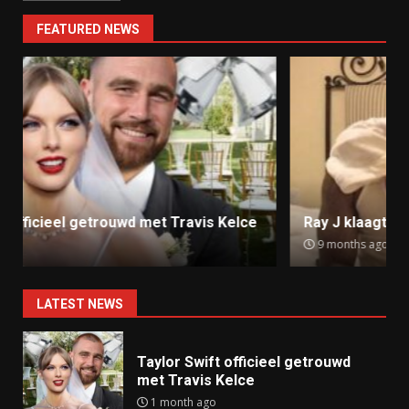
FEATURED NEWS
Ray J klaagt Kim Kardashian aan om sekstape
9 months ago
LATEST NEWS
Taylor Swift officieel getrouwd
met Travis Kelce
1 month ago